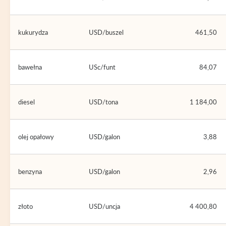
kukurydza
USD/buszel
461,50
bawełna
USc/funt
84,07
diesel
USD/tona
1 184,00
olej opałowy
USD/galon
3,88
benzyna
USD/galon
2,96
złoto
USD/uncja
4 400,80