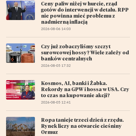
Ceny paliw niżej w hurcie, rząd
gotów do interwencji w detalu. RPP
nie powinna mieć problemu z
nadmierną inflacją
2026-08-06 14:03
Czy już zobaczyliśmy szczyt
surowcowej hossy? Wiele zależy od
banków centralnych
2026-08-05 17:32
Kosmos, AI, banki i Żabka.
Rekordy na GPW i hossa w USA. Czy
to czas na kupowanie akcji?
2026-08-05 12:41
Ropa tanieje trzeci dzień z rzędu.
Rynek liczy na otwarcie cieśniny
Ormuz