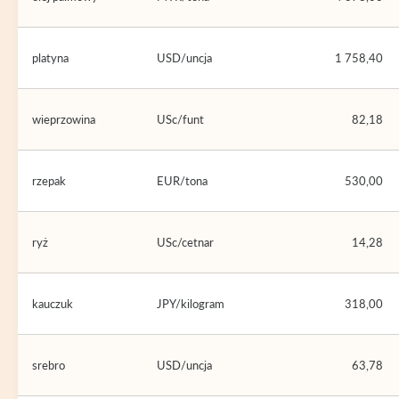
platyna
USD/uncja
1 758,40
wieprzowina
USc/funt
82,18
rzepak
EUR/tona
530,00
ryż
USc/cetnar
14,28
kauczuk
JPY/kilogram
318,00
srebro
USD/uncja
63,78