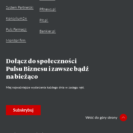
System Partnerski
PRnews.pl
Konsylium24
Pit.pl
Puls Farmacji
Bankier.pl
Monitor firm
Dołącz do społeczności
Pulsu Biznesu i zawsze bądź
na bieżąco
Miej najważniejsze wydarzenia każdego dnia w zasięgu ręki.
Subskrybuj
Wróć do góry strony