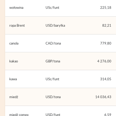
wołowina
USc/funt
225,18
ropa Brent
USD/baryłka
82,21
canola
CAD/tona
779,80
kakao
GBP/tona
4 276,00
kawa
USc/funt
314,05
miedź
USD/tona
14 036,43
miedź comex
USD/funt
6,59