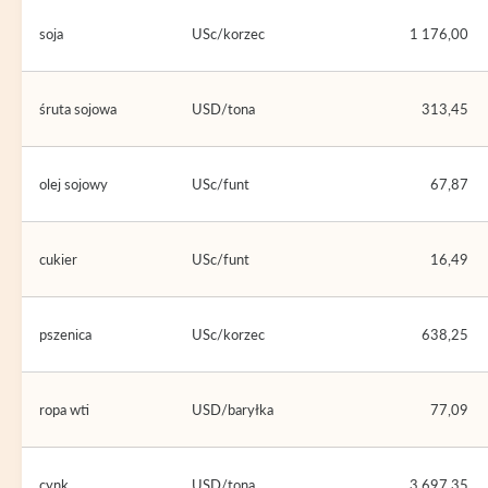
soja
USc/korzec
1 176,00
śruta sojowa
USD/tona
313,45
olej sojowy
USc/funt
67,87
cukier
USc/funt
16,49
pszenica
USc/korzec
638,25
ropa wti
USD/baryłka
77,09
cynk
USD/tona
3 697,35