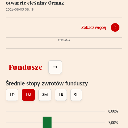
otwarcie cieśniny Ormuz
2026-08-05 08:49
Zobacz więcej
Fundusze
Średnie stopy zwrotów funduszy
1D
1M
3M
1R
5L
8,00%
7,00%