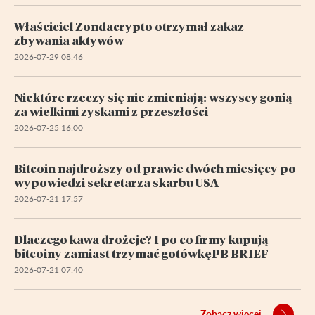
Właściciel Zondacrypto otrzymał zakaz
zbywania aktywów
2026-07-29 08:46
Niektóre rzeczy się nie zmieniają: wszyscy gonią
za wielkimi zyskami z przeszłości
2026-07-25 16:00
Bitcoin najdroższy od prawie dwóch miesięcy po
wypowiedzi sekretarza skarbu USA
2026-07-21 17:57
Dlaczego kawa drożeje? I po co firmy kupują
bitcoiny zamiast trzymać gotówkęPB BRIEF
2026-07-21 07:40
Zobacz więcej