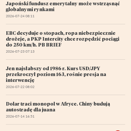
Japoński fundusz emerytalny może wstrząsnąć
globalnymi rynkami
2026-07-24 08:11
EBC decyduje o stopach, ropa niebezpiecznie
drożeje, a PKP Intercity chce rozpędzić pociągi
do 250 km/h. PB BRIEF
2026-07-23 07:13
Jen najsłabszy od 1986 r. Kurs USD/JPY
przekroczył poziom 163, rośnie presja na
interwencję
2026-07-22 08:02
Dolar traci monopol w Afryce. Chiny budują
autostradę dla juana
2026-07-14 16:51