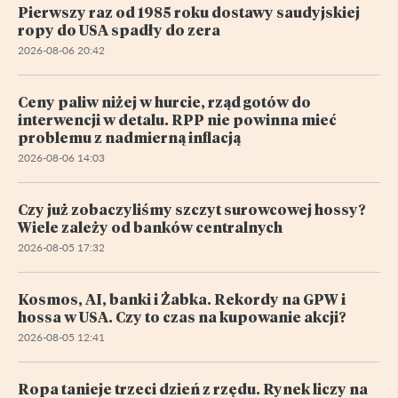
Pierwszy raz od 1985 roku dostawy saudyjskiej
ropy do USA spadły do zera
2026-08-06 20:42
Ceny paliw niżej w hurcie, rząd gotów do
interwencji w detalu. RPP nie powinna mieć
problemu z nadmierną inflacją
2026-08-06 14:03
Czy już zobaczyliśmy szczyt surowcowej hossy?
Wiele zależy od banków centralnych
2026-08-05 17:32
Kosmos, AI, banki i Żabka. Rekordy na GPW i
hossa w USA. Czy to czas na kupowanie akcji?
2026-08-05 12:41
Ropa tanieje trzeci dzień z rzędu. Rynek liczy na