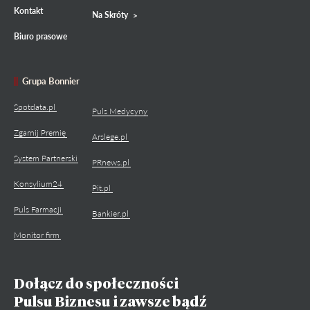
Kontakt
Na Skróty
Biuro prasowe
Grupa Bonnier
Spotdata.pl
Puls Medycyny
Zgarnij Premię
Arslege.pl
System Partnerski
PRnews.pl
Konsylium24
Pit.pl
Puls Farmacji
Bankier.pl
Monitor firm
Dołącz do społeczności
Pulsu Biznesu i zawsze bądź