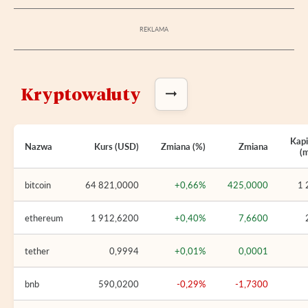
Kryptowaluty
Kapi
Nazwa
Kurs (USD)
Zmiana (%)
Zmiana
(
bitcoin
64 821,0000
+0,66%
425,0000
1 
ethereum
1 912,6200
+0,40%
7,6600
tether
0,9994
+0,01%
0,0001
bnb
590,0200
-0,29%
-1,7300