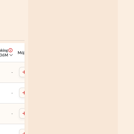
nking
MójPB
36M
-
-
-