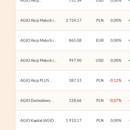
AGIO Akcji
731,54
USD
0,00%
Globalnych (USD)
(AGIO SFIO)
AGIO Akcji Małych i
3 724,17
PLN
0,00%
Średnich Spółek
(AGIO SFIO)
AGIO Akcji Małych i
865,08
EUR
0,00%
Średnich Spółek
(EUR) (AGIO SFIO)
AGIO Akcji Małych i
997,90
USD
0,00%
Średnich Spółek
(USD) (AGIO SFIO)
AGIO Akcji PLUS
387,53
PLN
-0,12%
(AGIO PLUS FIO)
AGIO Dochodowy
128,66
PLN
-0,07%
PLUS (AGIO PLUS
FIO)
AGIO Kapitał (AGIO
1 910,17
PLN
0,00%
SFIO)