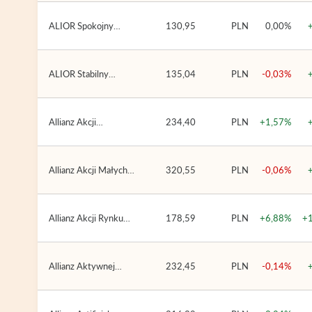
(ALIOR SFIO)
ALIOR Spokojny
130,95
PLN
0,00%
Mieszany (ALIOR
SFIO)
ALIOR Stabilny
135,04
PLN
-0,03%
Mieszany (ALIOR
SFIO)
Allianz Akcji
234,40
PLN
+1,57%
Globalnych (Allianz
FIO)
Allianz Akcji Małych i
320,55
PLN
-0,06%
Średnich Spółek
(Allianz FIO)
Allianz Akcji Rynku
178,59
PLN
+6,88%
+
Złota (Allianz FIO)
Allianz Aktywnej
232,45
PLN
-0,14%
Alokacji (Allianz FIO)