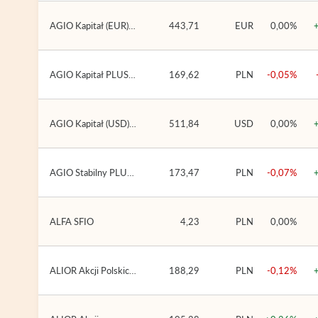
AGIO Kapitał (EUR)
443,71
EUR
0,00%
(AGIO SFIO)
AGIO Kapitał PLUS
169,62
PLN
-0,05%
(AGIO PLUS FIO)
AGIO Kapitał (USD)
511,84
USD
0,00%
(AGIO SFIO)
AGIO Stabilny PLUS
173,47
PLN
-0,07%
(AGIO PLUS FIO)
ALFA SFIO
4,23
PLN
0,00%
ALIOR Akcji Polskich
188,29
PLN
-0,12%
(ALIOR SFIO)