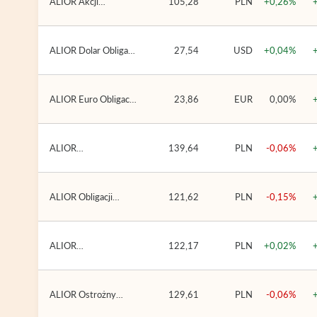
ALIOR Akcji
105,28
PLN
+0,26%
Zagranicznych (ALIOR
SFIO)
ALIOR Dolar Obligacji
27,54
USD
+0,04%
(USD) (ALIOR SFIO)
ALIOR Euro Obligacji
23,86
EUR
0,00%
(EUR) (ALIOR SFIO)
ALIOR
139,64
PLN
-0,06%
Konserwatywny
Obligacji Uniwersalny
(ALIOR SFIO)
ALIOR Obligacji
121,62
PLN
-0,15%
Uniwersalny (ALIOR
SFIO)
ALIOR
122,17
PLN
+0,02%
Odpowiedzialny
Obligacji Uniwersalny
(ALIOR SFIO)
ALIOR Ostrożny
129,61
PLN
-0,06%
Obligacji Uniwersalny