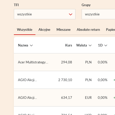
TFI
Grupy
Wszystkie
Akcyjne
Mieszane
Absolute return
Papie
Nazwa
Kurs
Waluta
1D
Acer Multistrategy
294,08
PLN
0,00%
FIZ
AGIO Akcji
2 730,10
PLN
0,00%
Globalnych (AGIO
SFIO)
AGIO Akcji
634,17
EUR
0,00%
Globalnych (EUR)
(AGIO SFIO)