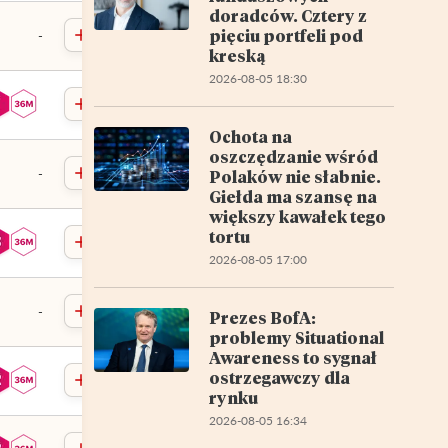
doradców. Cztery z
pięciu portfeli pod
-
kreską
2026-08-05 18:30
Ochota na
oszczędzanie wśród
-
Polaków nie słabnie.
Giełda ma szansę na
większy kawałek tego
tortu
2026-08-05 17:00
-
Prezes BofA:
problemy Situational
Awareness to sygnał
ostrzegawczy dla
rynku
2026-08-05 16:34