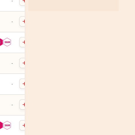
-
-
-
-
-