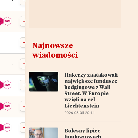
-
-
Najnowsze
wiadomości
-
Hakerzy zaatakowali
największe fundusze
hedgingowe z Wall
Street. W Europie
wzięli na cel
Liechtenstein
2026-08-05 20:14
Bolesny lipiec
funduszowych