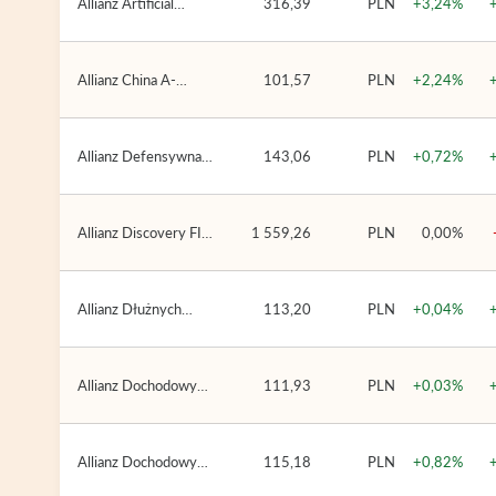
Allianz Artificial
316,39
PLN
+3,24%
Intelligence (Allianz
SFIO)
Allianz China A-
101,57
PLN
+2,24%
Shares (Allianz SFIO)
Allianz Defensywna
143,06
PLN
+0,72%
Multistrategia (Allianz
SFIO)
Allianz Discovery FIZ
1 559,26
PLN
0,00%
seria A
Allianz Dłużnych
113,20
PLN
+0,04%
Papierów
Korporacyjnych
(Allianz FIO)
Allianz Dochodowy
111,93
PLN
+0,03%
(Allianz FIO)
Allianz Dochodowy
115,18
PLN
+0,82%
Income and Growth