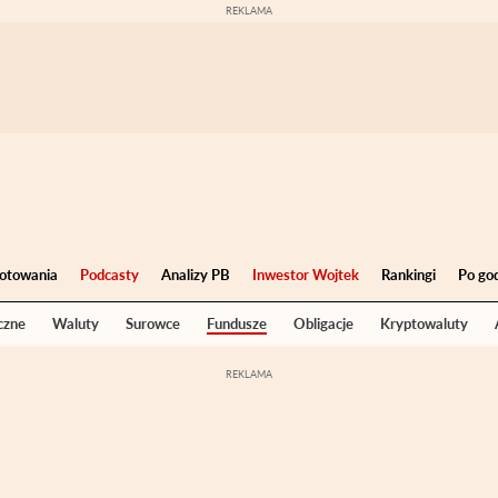
otowania
Podcasty
Analizy PB
Inwestor Wojtek
Rankingi
Po go
czne
Waluty
Surowce
Fundusze
Obligacje
Kryptowaluty