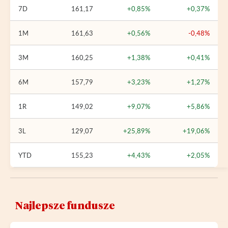
7D
161,17
+0,85%
+0,37%
1M
161,63
+0,56%
-0,48%
3M
160,25
+1,38%
+0,41%
6M
157,79
+3,23%
+1,27%
1R
149,02
+9,07%
+5,86%
3L
129,07
+25,89%
+19,06%
YTD
155,23
+4,43%
+2,05%
Najlepsze fundusze