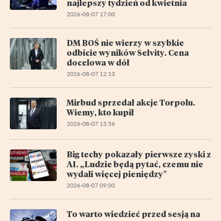
najlepszy tydzień od kwietnia
2026-08-07 17:00
DM BOŚ nie wierzy w szybkie
odbicie wyników Selvity. Cena
docelowa w dół
2026-08-07 12:13
Mirbud sprzedał akcje Torpolu.
Wiemy, kto kupił
2026-08-07 13:56
Big techy pokazały pierwsze zyski z
AI. „Ludzie będą pytać, czemu nie
wydali więcej pieniędzy"
2026-08-07 09:00
To warto wiedzieć przed sesją na