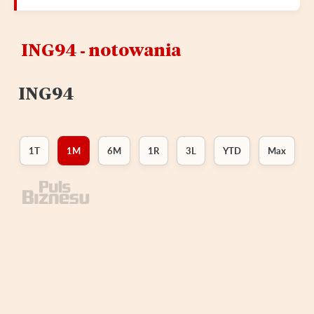
ING94 ‑ notowania
ING94
1T
1M
6M
1R
3L
YTD
Max