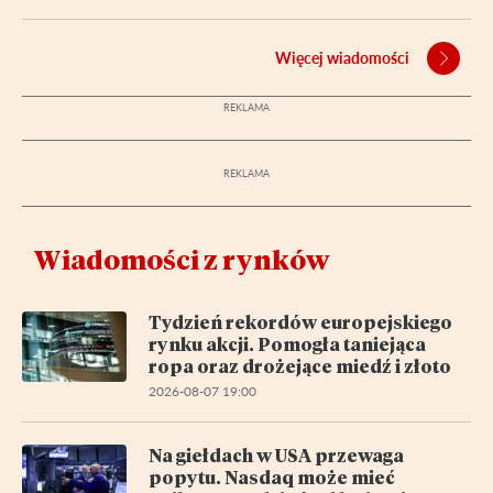
Więcej wiadomości
Wiadomości z rynków
Tydzień rekordów europejskiego
rynku akcji. Pomogła taniejąca
ropa oraz drożejące miedź i złoto
2026-08-07 19:00
Na giełdach w USA przewaga
popytu. Nasdaq może mieć