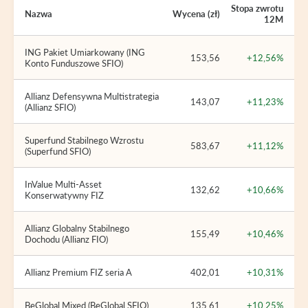
Stopa zwrotu
Nazwa
Wycena (zł)
12M
ING Pakiet Umiarkowany (ING
153,56
+12,56%
Konto Funduszowe SFIO)
Allianz Defensywna Multistrategia
143,07
+11,23%
(Allianz SFIO)
Superfund Stabilnego Wzrostu
583,67
+11,12%
(Superfund SFIO)
InValue Multi-Asset
132,62
+10,66%
Konserwatywny FIZ
Allianz Globalny Stabilnego
155,49
+10,46%
Dochodu (Allianz FIO)
Allianz Premium FIZ seria A
402,01
+10,31%
BeGlobal Mixed (BeGlobal SFIO)
135,61
+10,25%