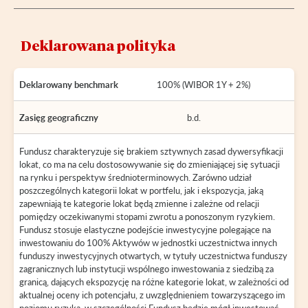
Deklarowana polityka
Deklarowany benchmark
100% (WIBOR 1Y + 2%)
Zasięg geograficzny
b.d.
Fundusz charakteryzuje się brakiem sztywnych zasad dywersyfikacji
lokat, co ma na celu dostosowywanie się do zmieniającej się sytuacji
na rynku i perspektyw średnioterminowych. Zarówno udział
poszczególnych kategorii lokat w portfelu, jak i ekspozycja, jaką
zapewniają te kategorie lokat będą zmienne i zależne od relacji
pomiędzy oczekiwanymi stopami zwrotu a ponoszonym ryzykiem.
Fundusz stosuje elastyczne podejście inwestycyjne polegające na
inwestowaniu do 100% Aktywów w jednostki uczestnictwa innych
funduszy inwestycyjnych otwartych, w tytuły uczestnictwa funduszy
zagranicznych lub instytucji wspólnego inwestowania z siedzibą za
granicą, dających ekspozycję na różne kategorie lokat, w zależności od
aktualnej oceny ich potencjału, z uwzględnieniem towarzyszącego im
poziomu ryzyka, w szczególności Fundusz będzie mógł inwestować