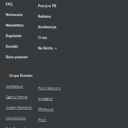
FAQ
Pracuj w PB
Notowania
Reklama
Newslettery
Konferencje
Regulamin
O nas
Kontakt
Na Skróty
Biuro prasowe
Grupa Bonnier
Spotdata.pl
Puls Medycyny
Zgarnij Premię
Arslege.pl
System Partnerski
PRnews.pl
Konsylium24
Pit.pl