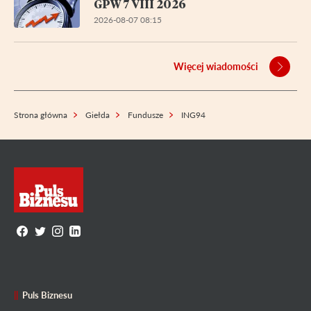
GPW 7 VIII 2026
2026-08-07 08:15
Więcej wiadomości
Strona główna
Giełda
Fundusze
ING94
Puls Biznesu