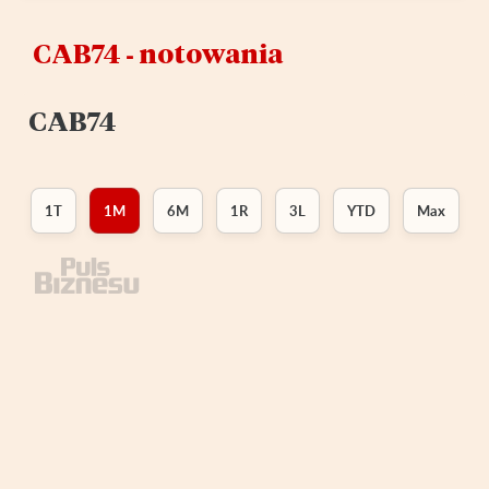
CAB74 ‑ notowania
CAB74
1T
1M
6M
1R
3L
YTD
Max