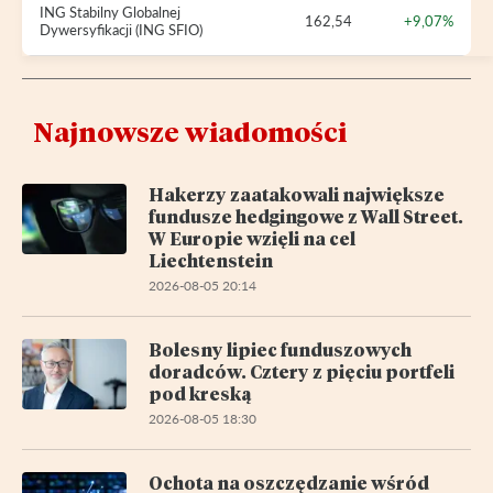
ING Stabilny Globalnej
162,54
+9,07%
Dywersyfikacji (ING SFIO)
Najnowsze wiadomości
Hakerzy zaatakowali największe
fundusze hedgingowe z Wall Street.
W Europie wzięli na cel
Liechtenstein
2026-08-05 20:14
Bolesny lipiec funduszowych
doradców. Cztery z pięciu portfeli
pod kreską
2026-08-05 18:30
Ochota na oszczędzanie wśród