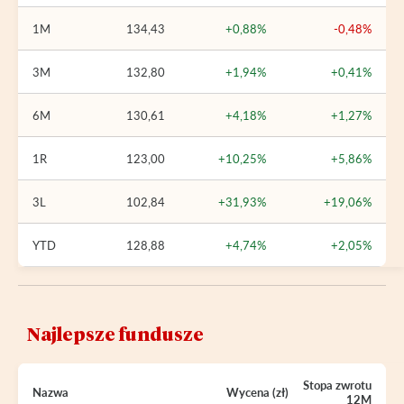
1M
134,43
+0,88%
-0,48%
3M
132,80
+1,94%
+0,41%
6M
130,61
+4,18%
+1,27%
1R
123,00
+10,25%
+5,86%
3L
102,84
+31,93%
+19,06%
YTD
128,88
+4,74%
+2,05%
Najlepsze fundusze
Stopa zwrotu
Nazwa
Wycena (zł)
12M