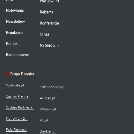
Pracuj w PB
Notowania
Reklama
Newslettery
Konferencje
Regulamin
O nas
Kontakt
Na Skróty
Biuro prasowe
Grupa Bonnier
Spotdata.pl
Puls Medycyny
Zgarnij Premię
Arslege.pl
System Partnerski
PRnews.pl
Konsylium24
Pit.pl
Puls Farmacji
Bankier.pl