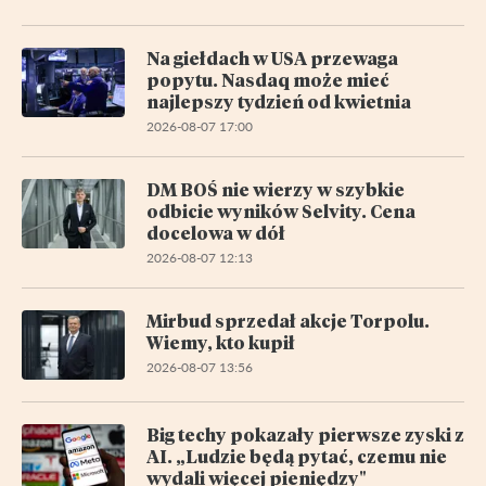
Na giełdach w USA przewaga
popytu. Nasdaq może mieć
najlepszy tydzień od kwietnia
2026-08-07 17:00
DM BOŚ nie wierzy w szybkie
odbicie wyników Selvity. Cena
docelowa w dół
2026-08-07 12:13
Mirbud sprzedał akcje Torpolu.
Wiemy, kto kupił
2026-08-07 13:56
Big techy pokazały pierwsze zyski z
AI. „Ludzie będą pytać, czemu nie
wydali więcej pieniędzy"