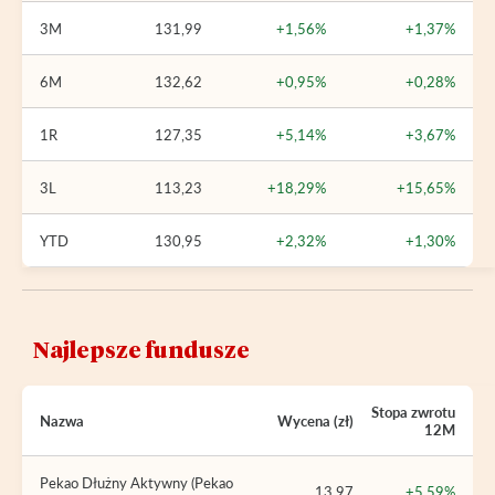
3M
131,99
+1,56%
+1,37%
6M
132,62
+0,95%
+0,28%
1R
127,35
+5,14%
+3,67%
3L
113,23
+18,29%
+15,65%
YTD
130,95
+2,32%
+1,30%
Najlepsze fundusze
Stopa zwrotu
Nazwa
Wycena (zł)
12M
Pekao Dłużny Aktywny (Pekao
13,97
+5,59%