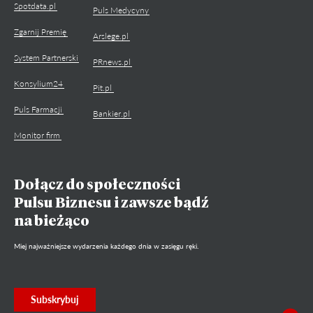
Spotdata.pl
Puls Medycyny
Zgarnij Premię
Arslege.pl
System Partnerski
PRnews.pl
Konsylium24
Pit.pl
Puls Farmacji
Bankier.pl
Monitor firm
Dołącz do społeczności
Pulsu Biznesu i zawsze bądź
na bieżąco
Miej najważniejsze wydarzenia każdego dnia w zasięgu ręki.
Subskrybuj