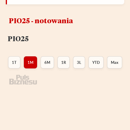
PIO25 ‑ notowania
PIO25
1T
1M
6M
1R
3L
YTD
Max