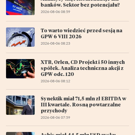
banków. Sektor bez potencjału?
2026-08-06 08:59
To warto wiedzieć przed sesją na
GPW 6 VIII 2026
2026-08-06 08:23
XTB, Orlen, CD Projekt i 50 innych
spółek. Analiza techniczna akcji z
GPW odc. 120
2026-08-06 08:12
Synektik miał 71,5 mln zł EBITDA w
III kwartale. Rosną powtarzalne
przychody
2026-08-06 07:59
Asbis miał 44,5 mln USD zysku