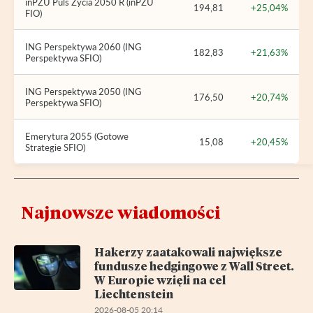
inPZU Puls Życia 2050 R (inPZU
194,81
+25,04%
FIO)
ING Perspektywa 2060 (ING
182,83
+21,63%
Perspektywa SFIO)
ING Perspektywa 2050 (ING
176,50
+20,74%
Perspektywa SFIO)
Emerytura 2055 (Gotowe
15,08
+20,45%
Strategie SFIO)
Najnowsze wiadomości
Hakerzy zaatakowali największe
fundusze hedgingowe z Wall Street.
W Europie wzięli na cel
Liechtenstein
2026-08-05 20:14