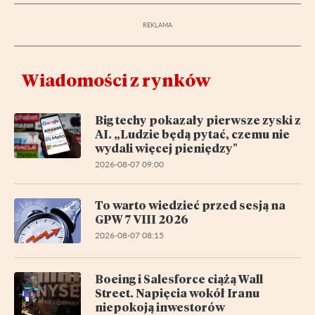
Wiadomości z rynków
Big techy pokazały pierwsze zyski z
AI. „Ludzie będą pytać, czemu nie
wydali więcej pieniędzy"
2026-08-07 09:00
To warto wiedzieć przed sesją na
GPW 7 VIII 2026
2026-08-07 08:15
Boeing i Salesforce ciążą Wall
Street. Napięcia wokół Iranu
niepokoją inwestorów