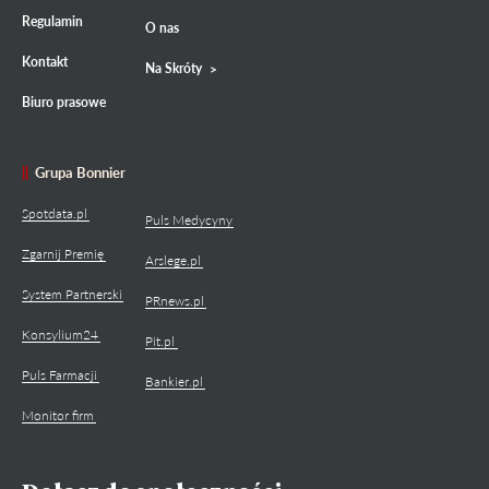
Regulamin
O nas
Kontakt
Na Skróty
Biuro prasowe
Grupa Bonnier
Spotdata.pl
Puls Medycyny
Zgarnij Premię
Arslege.pl
System Partnerski
PRnews.pl
Konsylium24
Pit.pl
Puls Farmacji
Bankier.pl
Monitor firm