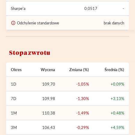
Sharpe'a
0,0517
-
Odchylenie standardowe
brak danych
Stopa zwrotu
Okres
Wycena
Zmiana (%)
Średnia (%)
1D
109,70
-1,05%
+0,09%
7D
109,98
-1,30%
+3,13%
1M
110,38
-1,49%
+0,48%
3M
106,43
-0,29%
+4,59%