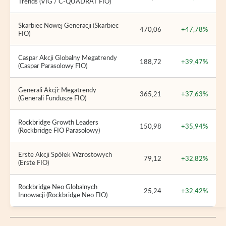
Trends (VIG / C-QUADRAT FIO)
Skarbiec Nowej Generacji (Skarbiec
470,06
+47,78%
FIO)
Caspar Akcji Globalny Megatrendy
188,72
+39,47%
(Caspar Parasolowy FIO)
Generali Akcji: Megatrendy
365,21
+37,63%
(Generali Fundusze FIO)
Rockbridge Growth Leaders
150,98
+35,94%
(Rockbridge FIO Parasolowy)
Erste Akcji Spółek Wzrostowych
79,12
+32,82%
(Erste FIO)
Rockbridge Neo Globalnych
25,24
+32,42%
Innowacji (Rockbridge Neo FIO)