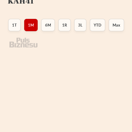
KAH41
1T
1M
6M
1R
3L
YTD
Max