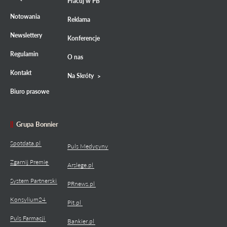
Pracuj w PB
Notowania
Reklama
Newslettery
Konferencje
Regulamin
O nas
Kontakt
Na Skróty
Biuro prasowe
Grupa Bonnier
Spotdata.pl
Puls Medycyny
Zgarnij Premię
Arslege.pl
System Partnerski
PRnews.pl
Konsylium24
Pit.pl
Puls Farmacji
Bankier.pl