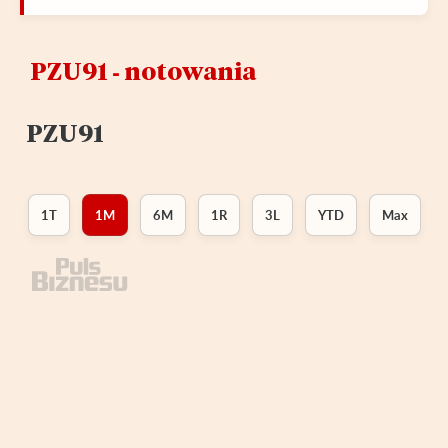
PZU91 ‑ notowania
PZU91
1T
1M
6M
1R
3L
YTD
Max