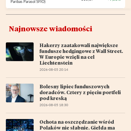
Paribas Parasol SFIO)
Najnowsze wiadomości
Hakerzy zaatakowali największe
fundusze hedgingowe z Wall Street.
W Europie wzięli na cel
Liechtenstein
2026-08-05 20:14
Bolesny lipiec funduszowych
doradców. Cztery z pięciu portfeli
pod kreską
2026-08-05 18:30
Ochota na oszczędzanie wśród
Polaków nie słabnie. Giełda ma