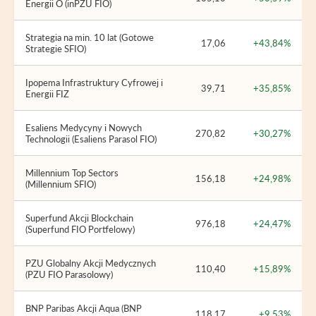
Energii O (inPZU FIO)
Strategia na min. 10 lat (Gotowe
17,06
+43,84%
Strategie SFIO)
Ipopema Infrastruktury Cyfrowej i
39,71
+35,85%
Energii FIZ
Esaliens Medycyny i Nowych
270,82
+30,27%
Technologii (Esaliens Parasol FIO)
Millennium Top Sectors
156,18
+24,98%
(Millennium SFIO)
Superfund Akcji Blockchain
976,18
+24,47%
(Superfund FIO Portfelowy)
PZU Globalny Akcji Medycznych
110,40
+15,89%
(PZU FIO Parasolowy)
BNP Paribas Akcji Aqua (BNP
118,17
+9,53%