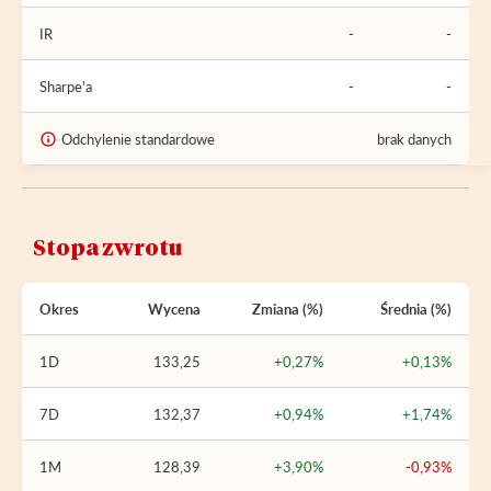
IR
-
-
Sharpe'a
-
-
Odchylenie standardowe
brak danych
Stopa zwrotu
Okres
Wycena
Zmiana (%)
Średnia (%)
1D
133,25
+0,27%
+0,13%
7D
132,37
+0,94%
+1,74%
1M
128,39
+3,90%
-0,93%