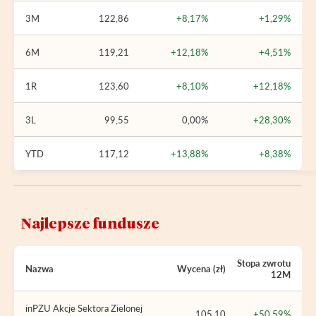
3M
122,86
+8,17%
+1,29%
6M
119,21
+12,18%
+4,51%
1R
123,60
+8,10%
+12,18%
3L
99,55
0,00%
+28,30%
YTD
117,12
+13,88%
+8,38%
Najlepsze fundusze
Stopa zwrotu
Nazwa
Wycena (zł)
12M
inPZU Akcje Sektora Zielonej
105,10
+50,59%