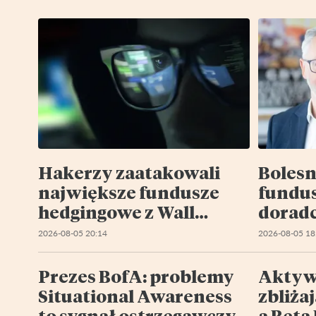
Hakerzy zaatakowali
Bolesn
największe fundusze
fundu
hedgingowe z Wall
doradc
Street. W Europie wzięli
pięciu
2026-08-05 20:14
2026-08-05 18
na cel Liechtenstein
kresk
Prezes BofA: problemy
Aktyw
Situational Awareness
zbliżaj
to sygnał ostrzegawczy
a Beta 