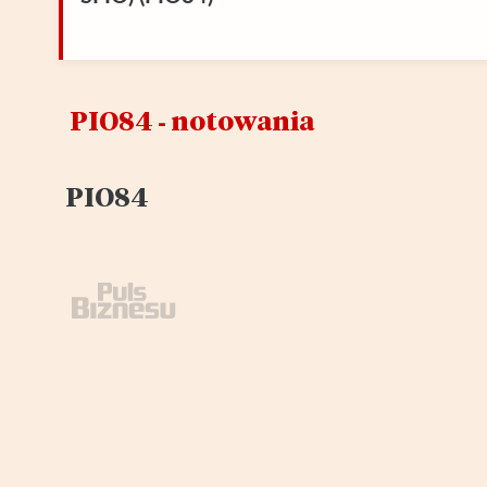
PIO84 ‑ notowania
PIO84