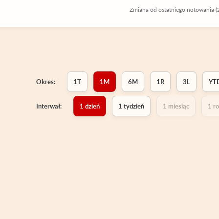
Zmiana od ostatniego notowania 
Okres:
1T
1M
6M
1R
3L
YT
Interwał:
1 dzień
1 tydzień
1 miesiąc
1 r