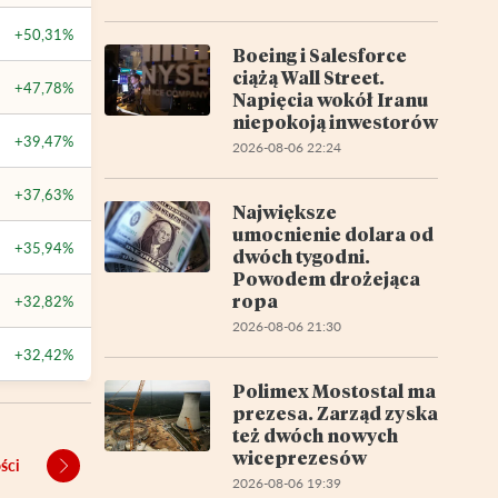
+50,31%
Boeing i Salesforce
ciążą Wall Street.
+47,78%
Napięcia wokół Iranu
niepokoją inwestorów
+39,47%
2026-08-06 22:24
+37,63%
Największe
umocnienie dolara od
+35,94%
dwóch tygodni.
Powodem drożejąca
ropa
+32,82%
2026-08-06 21:30
+32,42%
Polimex Mostostal ma
prezesa. Zarząd zyska
też dwóch nowych
wiceprezesów
ści
2026-08-06 19:39