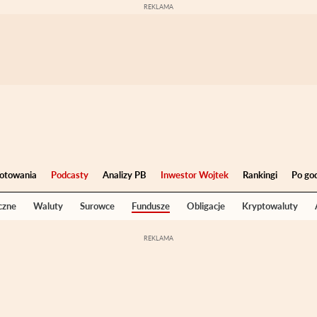
otowania
Podcasty
Analizy PB
Inwestor Wojtek
Rankingi
Po go
czne
Waluty
Surowce
Fundusze
Obligacje
Kryptowaluty