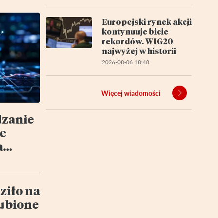
Europejski rynek akcji
kontynuuje bicie
rekordów. WIG20
najwyżej w historii
2026-08-06 18:48
Więcej wiadomości
dzanie
e
a
y
tu
ziło na
lubione