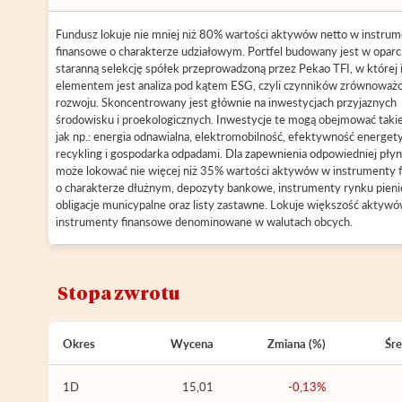
Fundusz lokuje nie mniej niż 80% wartości aktywów netto w instru
finansowe o charakterze udziałowym. Portfel budowany jest w oparc
staranną selekcję spółek przeprowadzoną przez Pekao TFI, w której
elementem jest analiza pod kątem ESG, czyli czynników zrównoważ
rozwoju. Skoncentrowany jest głównie na inwestycjach przyjaznych
środowisku i proekologicznych. Inwestycje te mogą obejmować taki
jak np.: energia odnawialna, elektromobilność, efektywność energet
recykling i gospodarka odpadami. Dla zapewnienia odpowiedniej płyn
może lokować nie więcej niż 35% wartości aktywów w instrumenty 
o charakterze dłużnym, depozyty bankowe, instrumenty rynku pieni
obligacje municypalne oraz listy zastawne. Lokuje większość aktyw
instrumenty finansowe denominowane w walutach obcych.
Stopa zwrotu
Okres
Wycena
Zmiana (%)
Śre
1D
15,01
-0,13%