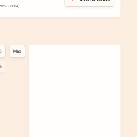
(2026-08-04)
D
Max
ok