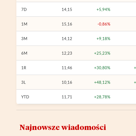
7D
14,15
+5,94%
1M
15,16
-0,86%
3M
14,12
+9,18%
6M
12,23
+25,23%
1R
11,46
+30,80%
3L
10,16
+48,12%
YTD
11,71
+28,78%
Najnowsze wiadomości