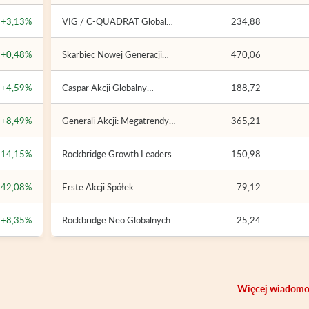
+3,13%
VIG / C-QUADRAT Global
234,88
Growth Trends (VIG / C-
QUADRAT FIO)
+0,48%
Skarbiec Nowej Generacji
470,06
(Skarbiec FIO)
+4,59%
Caspar Akcji Globalny
188,72
Megatrendy (Caspar Parasolowy
FIO)
+8,49%
Generali Akcji: Megatrendy
365,21
(Generali Fundusze FIO)
+14,15%
Rockbridge Growth Leaders
150,98
(Rockbridge FIO Parasolowy)
+42,08%
Erste Akcji Spółek
79,12
Wzrostowych (Erste FIO)
+8,35%
Rockbridge Neo Globalnych
25,24
Innowacji (Rockbridge Neo FIO)
Więcej wiadomo