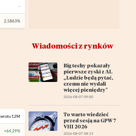
-
2,5863%
Wiadomości z rynków
Big techy pokazały
pierwsze zyski z AI.
„Ludzie będą pytać,
czemu nie wydali
więcej pieniędzy"
2026-08-07 09:00
To warto wiedzieć
zwrotu
12M
przed sesją na GPW 7
VIII 2026
+64,29%
2026-08-07 08:15