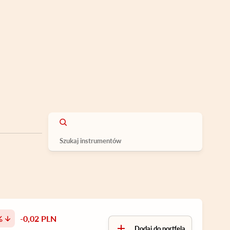
%
-0,02 PLN
Dodaj do portfela