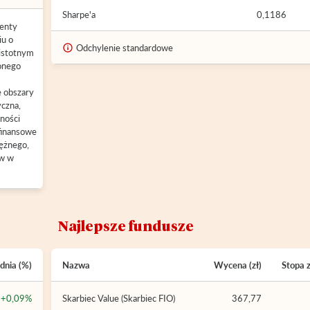
Sharpe'a
0,1186
menty
iu o
Odchylenie standardowe
 istotnym
onego
e obszary
yczna,
ności
finansowe
ężnego,
ów w
Najlepsze fundusze
dnia (%)
Nazwa
Wycena (zł)
Stopa 
+0,09%
Skarbiec Value (Skarbiec FIO)
367,77