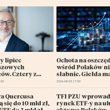
y lipiec
Ochota na oszczę
szowych
wśród Polaków ni
ów. Cztery z
słabnie. Giełda m
 portfeli pod
szansę na większ
:30
2026-08-05 17:00
ą
kawałek tego tor
a Quercusa
TFI PZU wprowad
ą się do 10 mld zł,
rynek ETF-y na u
ETF do 3 mld zł
aktywo Polaków