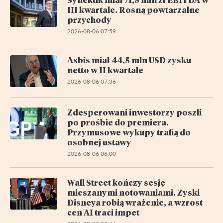
III kwartale. Rosną powtarzalne
przychody
2026-08-06 07:59
Asbis miał 44,5 mln USD zysku
netto w II kwartale
2026-08-06 07:36
Zdesperowani inwestorzy poszli
po prośbie do premiera.
Przymusowe wykupy trafią do
osobnej ustawy
2026-08-06 06:00
Wall Street kończy sesję
mieszanymi notowaniami. Zyski
Disneya robią wrażenie, a wzrost
cen AI traci impet