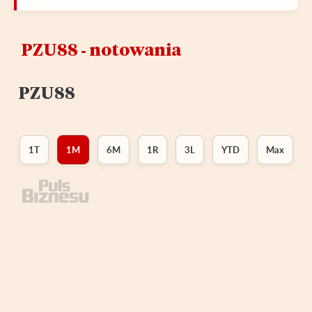
PZU88 ‑ notowania
PZU88
1T
1M
6M
1R
3L
YTD
Max