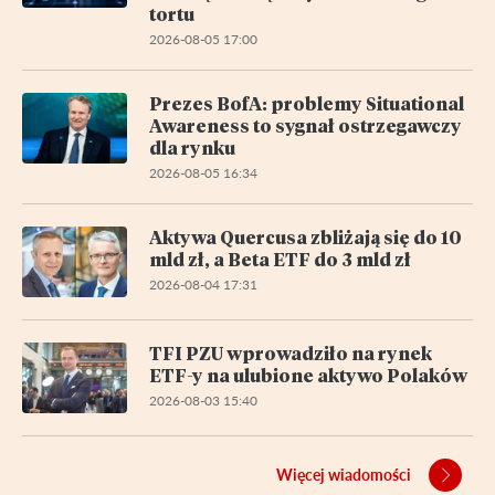
tortu
2026-08-05 17:00
Prezes BofA: problemy Situational
Awareness to sygnał ostrzegawczy
dla rynku
2026-08-05 16:34
Aktywa Quercusa zbliżają się do 10
mld zł, a Beta ETF do 3 mld zł
2026-08-04 17:31
TFI PZU wprowadziło na rynek
ETF-y na ulubione aktywo Polaków
2026-08-03 15:40
Więcej wiadomości