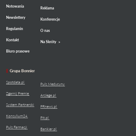
Notowania
Reklama
Newslettery
Konferencje
Regulamin
O nas
Kontakt
Na Skróty
Biuro prasowe
Grupa Bonnier
Spotdata.pl
Puls Medycyny
Zgarnij Premię
Arslege.pl
System Partnerski
PRnews.pl
Konsylium24
Pit.pl
Puls Farmacji
Bankier.pl