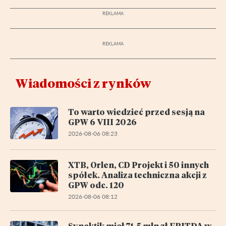
Wiadomości z rynków
To warto wiedzieć przed sesją na
GPW 6 VIII 2026
2026-08-06 08:23
XTB, Orlen, CD Projekt i 50 innych
spółek. Analiza techniczna akcji z
GPW odc. 120
2026-08-06 08:12
Synektik miał 71,5 mln zł EBITDA w