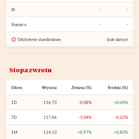
IR
-
-
Sharpe'a
-
-
Odchylenie standardowe
brak danych
Stopa zwrotu
Okres
Wycena
Zmiana (%)
Średnia (%)
1D
116,73
-0,08%
+0,04%
7D
117,86
-1,04%
-0,22%
1M
114,13
+0,97%
+0,82%