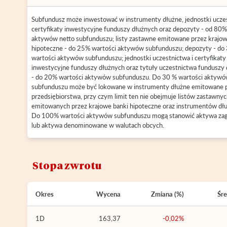
Subfundusz może inwestować w instrumenty dłużne, jednostki uczes
certyfikaty inwestycyjne funduszy dłużnych oraz depozyty - od 80%
aktywów netto subfunduszu; listy zastawne emitowane przez krajow
hipoteczne - do 25% wartości aktywów subfunduszu; depozyty - do
wartości aktywów subfunduszu; jednostki uczestnictwa i certyfikaty
inwestycyjne funduszy dłużnych oraz tytuły uczestnictwa funduszy
- do 20% wartości aktywów subfunduszu. Do 30 % wartości aktyw
subfunduszu może być lokowane w instrumenty dłużne emitowane 
przedsiębiorstwa, przy czym limit ten nie obejmuje listów zastawny
emitowanych przez krajowe banki hipoteczne oraz instrumentów dł
Do 100% wartości aktywów subfunduszu mogą stanowić aktywa zag
lub aktywa denominowane w walutach obcych.
Stopa zwrotu
Okres
Wycena
Zmiana (%)
Śre
1D
163,37
-0,02%