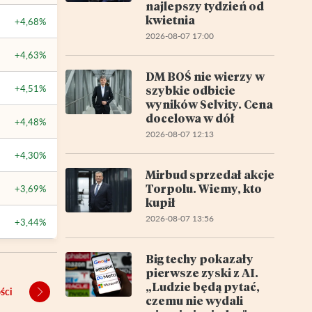
najlepszy tydzień od
kwietnia
+4,68%
2026-08-07 17:00
+4,63%
DM BOŚ nie wierzy w
+4,51%
szybkie odbicie
wyników Selvity. Cena
docelowa w dół
+4,48%
2026-08-07 12:13
+4,30%
Mirbud sprzedał akcje
Torpolu. Wiemy, kto
+3,69%
kupił
2026-08-07 13:56
+3,44%
Big techy pokazały
pierwsze zyski z AI.
„Ludzie będą pytać,
ści
czemu nie wydali