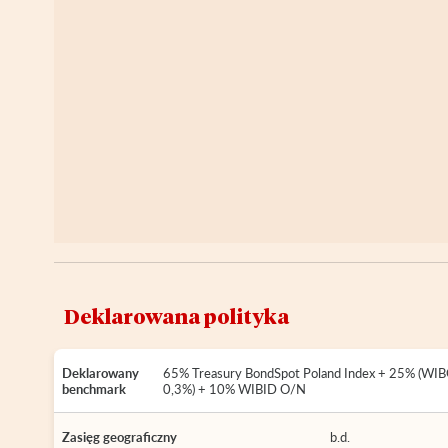
Deklarowana polityka
Deklarowany
65% Treasury BondSpot Poland Index + 25% (WI
benchmark
0,3%) + 10% WIBID O/N
Zasięg geograficzny
b.d.