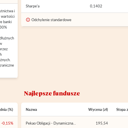
Sharpe'a
0,1402
tnictwa i
 wartości
Odchylenie standardowe
e banki
 30%
 dłużnych
ów
przez
ch
użnych.
raniczne
Najlepsze fundusze
dnia (%)
Nazwa
Wycena (zł)
Stopa 
-0,15%
Pekao Obligacji - Dynamiczna
195,54
Alokacja FIO