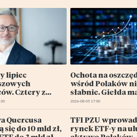
y lipiec
Ochota na oszczę
szowych
wśród Polaków ni
ów. Cztery z
słabnie. Giełda m
 portfeli pod
szansę na większ
:30
2026-08-05 17:00
ą
kawałek tego tor
a Quercusa
TFI PZU wprowad
ą się do 10 mld zł,
rynek ETF-y na u
ETF do 3 mld zł
aktywo Polaków