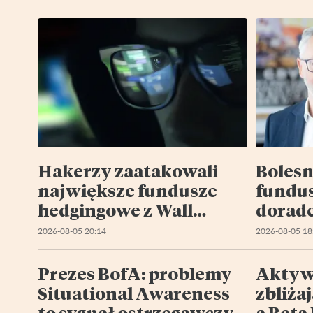
Hakerzy zaatakowali
Bolesn
największe fundusze
fundu
hedgingowe z Wall
doradc
Street. W Europie wzięli
pięciu
2026-08-05 20:14
2026-08-05 18
na cel Liechtenstein
kresk
Prezes BofA: problemy
Aktyw
Situational Awareness
zbliżaj
to sygnał ostrzegawczy
a Beta 