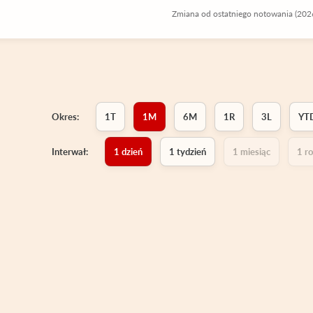
Zmiana od ostatniego notowania (202
Okres:
1T
1M
6M
1R
3L
YT
Interwał:
1 dzień
1 tydzień
1 miesiąc
1 r