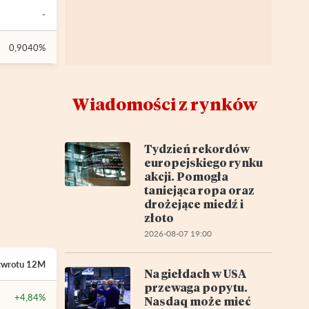
-
0,9040%
Wiadomości z rynków
Tydzień rekordów
europejskiego rynku
akcji. Pomogła
taniejąca ropa oraz
drożejące miedź i
złoto
2026-08-07 19:00
zwrotu
12M
Na giełdach w USA
przewaga popytu.
+4,84%
Nasdaq może mieć