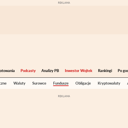
otowania
Podcasty
Analizy PB
Inwestor Wojtek
Rankingi
Po go
czne
Waluty
Surowce
Fundusze
Obligacje
Kryptowaluty