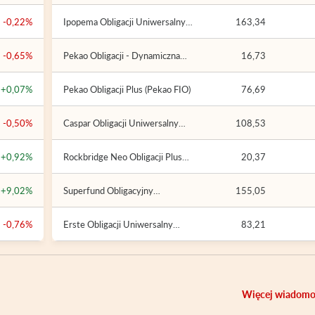
-0,22%
Ipopema Obligacji Uniwersalny
163,34
(Ipopema SFIO)
-0,65%
Pekao Obligacji - Dynamiczna
16,73
Alokacja 2 (Pekao FIO)
+0,07%
Pekao Obligacji Plus (Pekao FIO)
76,69
-0,50%
Caspar Obligacji Uniwersalny
108,53
(Caspar Parasolowy FIO)
+0,92%
Rockbridge Neo Obligacji Plus
20,37
(Rockbridge Neo SFIO)
+9,02%
Superfund Obligacyjny
155,05
Uniwersalny (Superfund FIO
Portfelowy)
-0,76%
Erste Obligacji Uniwersalny
83,21
(Erste FIO)
Więcej wiadomo