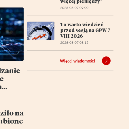
więcej pieniędzy"
2026-08-07 09:00
To warto wiedzieć
przed sesją na GPW 7
VIII 2026
2026-08-07 08:15
Więcej wiadomości
dzanie
e
a
y
tu
ziło na
lubione