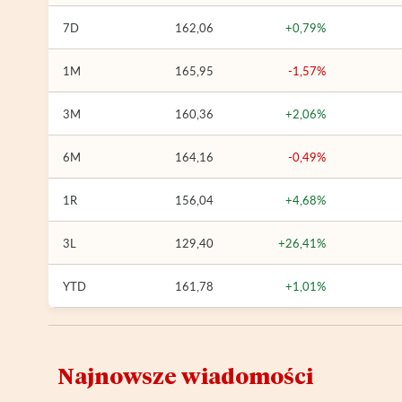
7D
162,06
+0,79%
1M
165,95
-1,57%
3M
160,36
+2,06%
6M
164,16
-0,49%
1R
156,04
+4,68%
3L
129,40
+26,41%
YTD
161,78
+1,01%
Najnowsze wiadomości