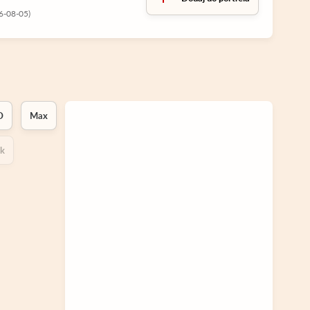
6-08-05)
D
Max
ok