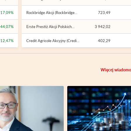
(Rockbridge Neo FIO)
+17,09%
Rockbridge Akcji (Rockbridge
723,49
FIO Parasolowy)
+44,07%
Erste Prestiż Akcji Polskich
3 942,02
(Erste Prestiż SFIO)
+12,47%
Credit Agricole Akcyjny (Credit
402,29
Agricole FIO)
Więcej wiadomo