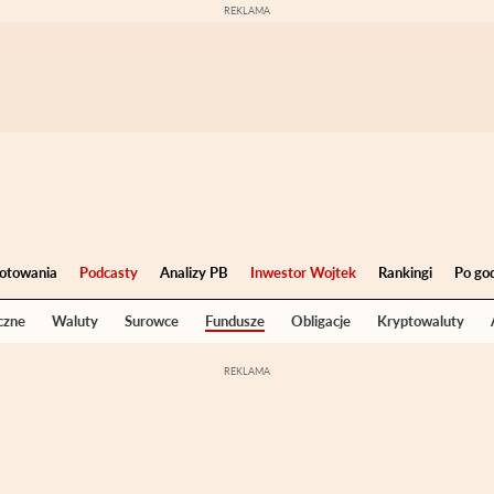
otowania
Podcasty
Analizy PB
Inwestor Wojtek
Rankingi
Po go
czne
Waluty
Surowce
Fundusze
Obligacje
Kryptowaluty