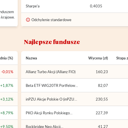
Sharpe'a
0,4035
unduszem
 krajowe.
Odchylenie standardowe
Najlepsze fundusze
dnia (%)
Nazwa
Wycena (zł)
Stopa 
-0,01%
Allianz Turbo Akcji (Allianz FIO)
160,23
+1,87%
Beta ETF WIG20TR Portfelowy
82,07
FIZ
+3,12%
inPZU Akcje Polskie O (inPZU
230,55
FIO)
+8,79%
PKO Akcji Rynku Polskiego
227,39
(PKO Parasolowy FIO)
+9,50%
Rockbridge Neo Akcji
41,27