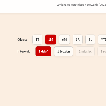
Zmiana od ostatniego notowania (2026
Okres:
1T
1M
6M
1R
3L
YT
Interwał:
1 dzień
1 tydzień
1 miesiąc
1 r