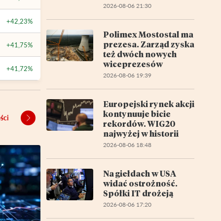
2026-08-06 21:30
+42,23%
Polimex Mostostal ma
prezesa. Zarząd zyska
+41,75%
też dwóch nowych
wiceprezesów
+41,72%
2026-08-06 19:39
Europejski rynek akcji
kontynuuje bicie
ści
rekordów. WIG20
najwyżej w historii
2026-08-06 18:48
Na giełdach w USA
widać ostrożność.
Spółki IT drożeją
2026-08-06 17:20