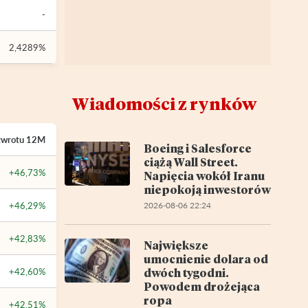
-
2,4289%
Wiadomości z rynków
zwrotu
12M
Boeing i Salesforce
ciążą Wall Street.
+46,73%
Napięcia wokół Iranu
niepokoją inwestorów
+46,29%
2026-08-06 22:24
+42,83%
Największe
umocnienie dolara od
dwóch tygodni.
+42,60%
Powodem drożejąca
ropa
+42,51%