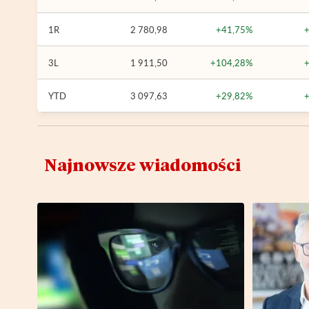
1R
2 780,98
+41,75%
3L
1 911,50
+104,28%
YTD
3 097,63
+29,82%
Najnowsze wiadomości