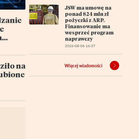
JSW ma umowę na
ponad 824 mln zł
dzanie
pożyczki z ARP.
Finansowanie ma
e
wesprzeć program
a
naprawczy
y
2026-08-06 16:37
tu
ziło na
Więcej wiadomości
lubione