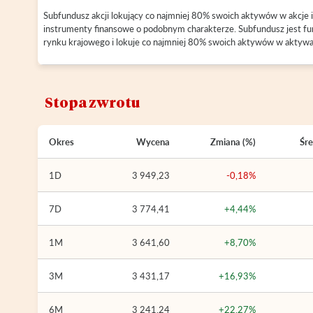
Subfundusz akcji lokujący co najmniej 80% swoich aktywów w akcje i
instrumenty finansowe o podobnym charakterze. Subfundusz jest f
rynku krajowego i lokuje co najmniej 80% swoich aktywów w aktywa
Stopa zwrotu
Okres
Wycena
Zmiana (%)
Śre
1D
3 949,23
-0,18%
7D
3 774,41
+4,44%
1M
3 641,60
+8,70%
3M
3 431,17
+16,93%
6M
3 241,24
+22,27%