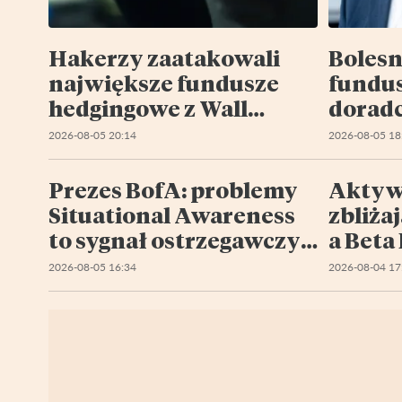
Hakerzy zaatakowali
Bolesn
największe fundusze
fundu
hedgingowe z Wall
doradc
Street. W Europie wzięli
pięciu
2026-08-05 20:14
2026-08-05 18
na cel Liechtenstein
kresk
Prezes BofA: problemy
Aktyw
Situational Awareness
zbliżaj
to sygnał ostrzegawczy
a Beta 
dla rynku
2026-08-05 16:34
2026-08-04 17