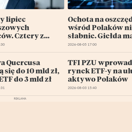
y lipiec
Ochota na oszczę
szowych
wśród Polaków ni
ów. Cztery z
słabnie. Giełda m
 portfeli pod
szansę na większ
:30
2026-08-05 17:00
ą
kawałek tego tor
a Quercusa
TFI PZU wprowad
ą się do 10 mld zł,
rynek ETF-y na u
ETF do 3 mld zł
aktywo Polaków
:31
2026-08-03 15:40