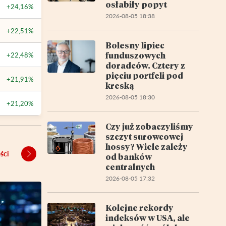
osłabiły popyt
+24,16%
2026-08-05 18:38
+22,51%
Bolesny lipiec
funduszowych
+22,48%
doradców. Cztery z
pięciu portfeli pod
+21,91%
kreską
2026-08-05 18:30
+21,20%
Czy już zobaczyliśmy
szczyt surowcowej
hossy? Wiele zależy
ści
od banków
centralnych
2026-08-05 17:32
Kolejne rekordy
indeksów w USA, ale