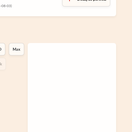
6-08-03)
D
Max
ok