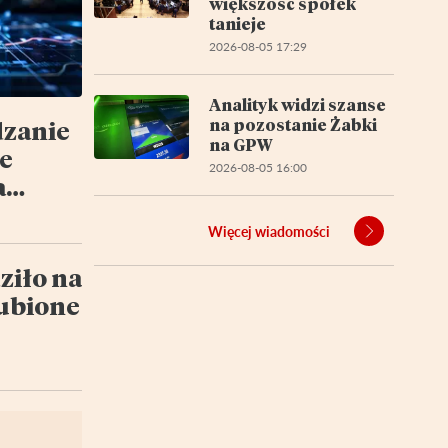
większość spółek
tanieje
2026-08-05 17:29
Analityk widzi szanse
na pozostanie Żabki
dzanie
na GPW
e
2026-08-05 16:00
a
y
Więcej wiadomości
tu
ziło na
lubione