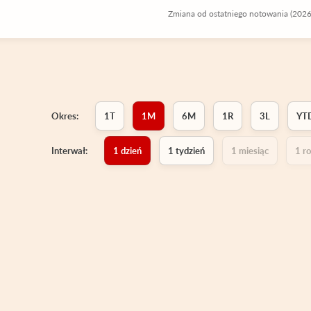
Zmiana od ostatniego notowania (202
Okres:
1T
1M
6M
1R
3L
YT
Interwał:
1 dzień
1 tydzień
1 miesiąc
1 r