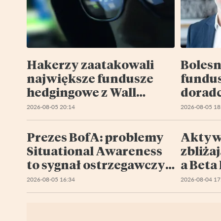
Hakerzy zaatakowali
Bolesn
największe fundusze
fundu
hedgingowe z Wall
doradc
Street. W Europie wzięli
pięciu
2026-08-05 20:14
2026-08-05 18
na cel Liechtenstein
kresk
Prezes BofA: problemy
Aktyw
Situational Awareness
zbliżaj
to sygnał ostrzegawczy
a Beta 
dla rynku
2026-08-05 16:34
2026-08-04 17