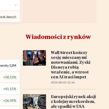
-
brak danych
Wiadomości z rynków
Wall Street kończy
sesję mieszanymi
notowaniami. Zyski
zwrotu
12M
Disneya robią
wrażenie, a wzrost
cen AI traci impet
+58,53%
2026-08-05 22:46
+41,15%
Europejski rynek akcji
+26,39%
z kolejnym rekordem,
ale spadki w USA