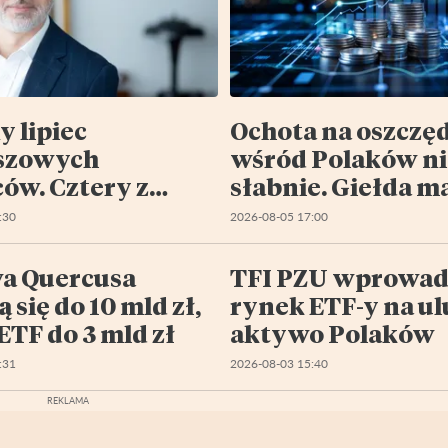
y lipiec
Ochota na oszczę
szowych
wśród Polaków ni
ów. Cztery z
słabnie. Giełda m
 portfeli pod
szansę na większ
:30
2026-08-05 17:00
ą
kawałek tego tor
a Quercusa
TFI PZU wprowad
ą się do 10 mld zł,
rynek ETF-y na u
ETF do 3 mld zł
aktywo Polaków
:31
2026-08-03 15:40