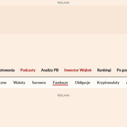
otowania
Podcasty
Analizy PB
Inwestor Wojtek
Rankingi
Po go
czne
Waluty
Surowce
Fundusze
Obligacje
Kryptowaluty