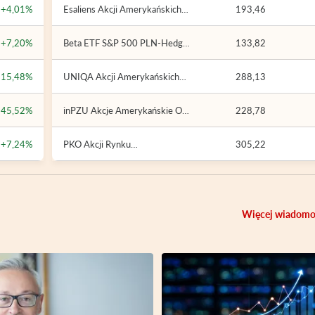
+4,01%
Esaliens Akcji Amerykańskich
193,46
(Esaliens Parasol Zagraniczny
SFIO)
+7,20%
Beta ETF S&P 500 PLN-Hedged
133,82
Portfelowy FIZ
+15,48%
UNIQA Akcji Amerykańskich
288,13
(UNIQA Globalny FIO)
+45,52%
inPZU Akcje Amerykańskie O
228,78
(inPZU FIO)
+7,24%
PKO Akcji Rynku
305,22
Amerykańskiego (PKO
Parasolowy FIO)
Więcej wiadomo