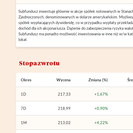
Subfundusz inwestuje głównie w akcje spółek notowanych w Stanac
Zjednoczonych, denominowanych w dolarze amerykańskim. Możliwy
spółek wypłacających dywidendę, co w przypadku wypłaty przekłada
dochód dla ich akcjonariusza. Dążenie do zabezpieczenia ryzyka wal
Subfundusz ma ponadto możliwość inwestowania w inne niż w/w kat
lokat.
Stopa zwrotu
Okres
Wycena
Zmiana (%)
Śre
1D
217,33
+1,67%
7D
218,99
+0,90%
1M
213,02
+4,22%