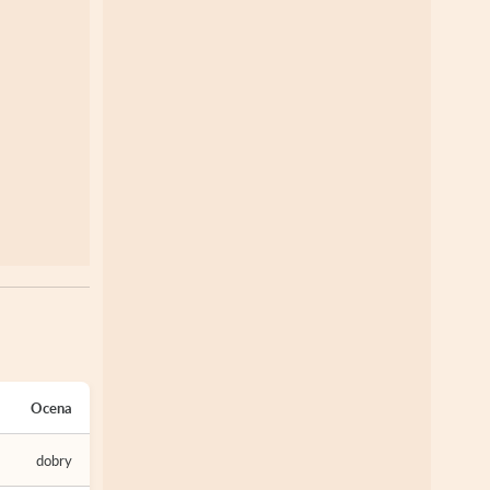
Ocena
dobry