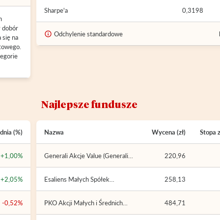
Sharpe'a
0,3198
h
 dobór
Odchylenie standardowe
 się na
utowego.
egorie
Najlepsze fundusze
dnia (%)
Nazwa
Wycena (zł)
Stopa 
+1,00%
Generali Akcje Value (Generali
220,96
Fundusze FIO)
+2,05%
Esaliens Małych Spółek
258,13
Amerykańskich (Esaliens Parasol
Zagraniczny SFIO)
-0,52%
PKO Akcji Małych i Średnich
484,71
Spółek (PKO Parasolowy FIO)