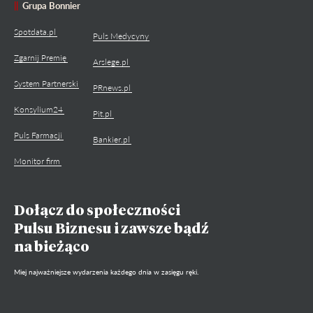
Grupa Bonnier
Spotdata.pl
Puls Medycyny
Zgarnij Premię
Arslege.pl
System Partnerski
PRnews.pl
Konsylium24
Pit.pl
Puls Farmacji
Bankier.pl
Monitor firm
Dołącz do społeczności
Pulsu Biznesu i zawsze bądź
na bieżąco
Miej najważniejsze wydarzenia każdego dnia w zasięgu ręki.