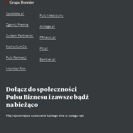
Grupa Bonnier
Spotdata.pl
Puls Medycyny
Zgarnij Premię
Arslege.pl
System Partnerski
PRnews.pl
Konsylium24
Pit.pl
Puls Farmacji
Bankier.pl
Monitor firm
Dołącz do społeczności
Pulsu Biznesu i zawsze bądź
na bieżąco
Miej najważniejsze wydarzenia każdego dnia w zasięgu ręki.