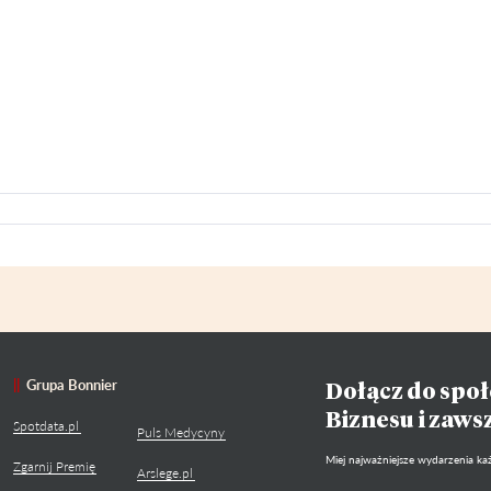
Grupa Bonnier
Dołącz do społ
Biznesu i zaws
Spotdata.pl
Puls Medycyny
Miej najważniejsze wydarzenia każ
Zgarnij Premię
Arslege.pl