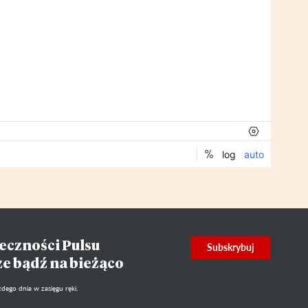
eczności Pulsu
Subskrybuj
ze bądź na bieżąco
dego dnia w zasięgu ręki.