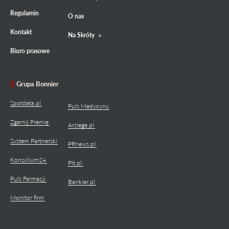
Regulamin
O nas
Kontakt
Na Skróty
Biuro prasowe
Grupa Bonnier
Spotdata.pl
Puls Medycyny
Zgarnij Premię
Arslege.pl
System Partnerski
PRnews.pl
Konsylium24
Pit.pl
Puls Farmacji
Bankier.pl
Monitor firm