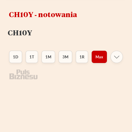
CH10Y ‑ notowania
CH10Y
1D
1T
1M
3M
1R
Max