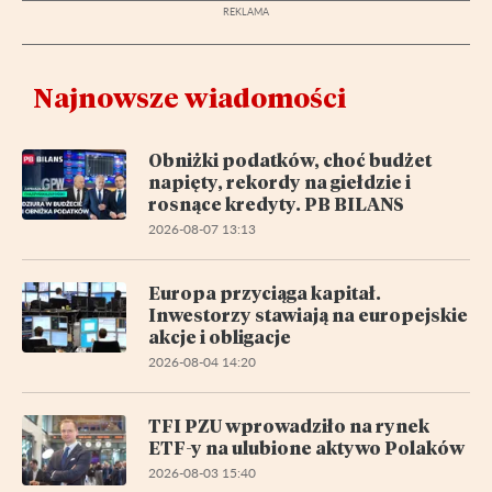
Najnowsze wiadomości
Obniżki podatków, choć budżet
napięty, rekordy na giełdzie i
rosnące kredyty. PB BILANS
2026-08-07 13:13
Europa przyciąga kapitał.
Inwestorzy stawiają na europejskie
akcje i obligacje
2026-08-04 14:20
TFI PZU wprowadziło na rynek
ETF-y na ulubione aktywo Polaków
2026-08-03 15:40