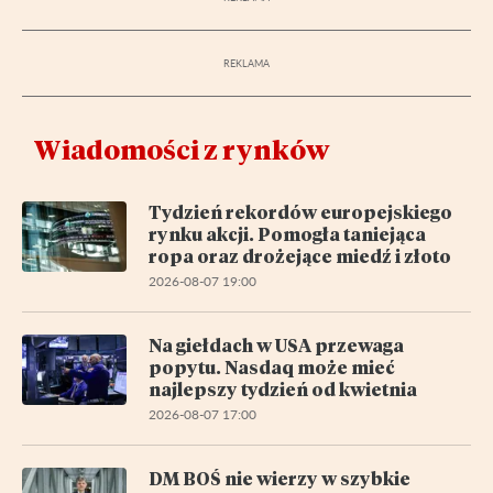
Wiadomości z rynków
Tydzień rekordów europejskiego
rynku akcji. Pomogła taniejąca
ropa oraz drożejące miedź i złoto
2026-08-07 19:00
Na giełdach w USA przewaga
popytu. Nasdaq może mieć
najlepszy tydzień od kwietnia
2026-08-07 17:00
DM BOŚ nie wierzy w szybkie