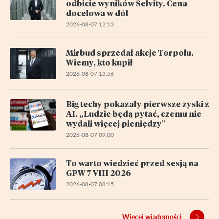
odbicie wyników Selvity. Cena
docelowa w dół
2026-08-07 12:13
Mirbud sprzedał akcje Torpolu.
Wiemy, kto kupił
2026-08-07 13:56
Big techy pokazały pierwsze zyski z
AI. „Ludzie będą pytać, czemu nie
wydali więcej pieniędzy"
2026-08-07 09:00
To warto wiedzieć przed sesją na
GPW 7 VIII 2026
2026-08-07 08:15
Więcej wiadomości