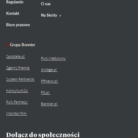
Regulamin
O nas
Kontakt
Na Skróty
Biuro prasowe
Grupa Bonnier
Spotdata.pl
Puls Medycyny
Zgarnij Premię
Arslege.pl
System Partnerski
PRnews.pl
Konsylium24
Pit.pl
Puls Farmacji
Bankier.pl
Monitor firm
Dołącz do społeczności