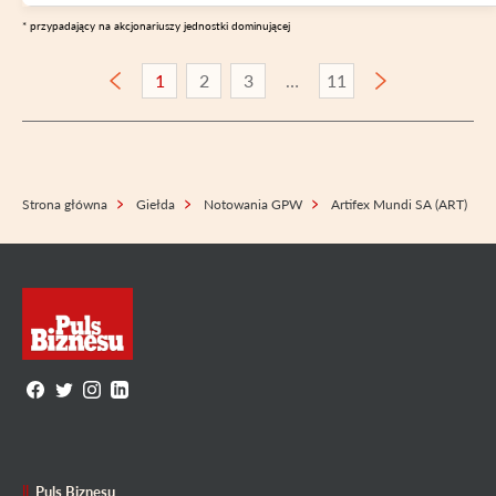
* przypadający na akcjonariuszy jednostki dominującej
1
2
3
11
Strona główna
Giełda
Notowania GPW
Artifex Mundi SA (ART)
Puls Biznesu