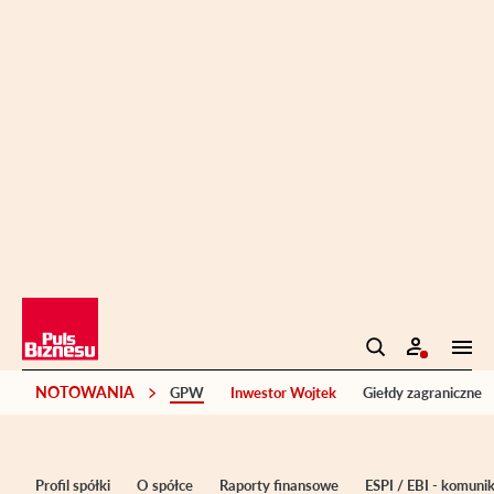
NOTOWANIA
GPW
Inwestor Wojtek
Giełdy zagraniczne
Profil spółki
O spółce
Raporty finansowe
ESPI / EBI - komuni