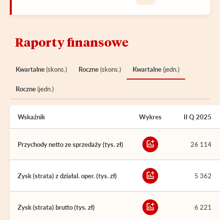
Raporty finansowe
Kwartalne
(skons.)
Roczne
(skons.)
Kwartalne
(jedn.)
Roczne
(jedn.)
Wskaźnik
Wykres
II Q 2025
Przychody netto ze sprzedaży (tys. zł)
26 114
Zysk (strata) z działal. oper. (tys. zł)
5 362
Zysk (strata) brutto (tys. zł)
6 221