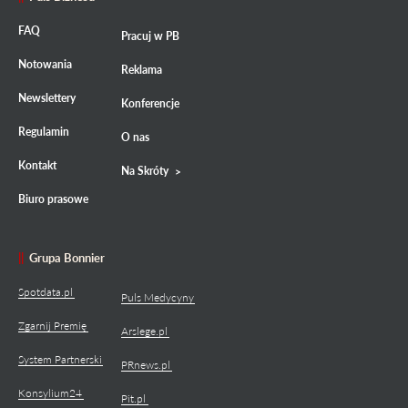
FAQ
Pracuj w PB
Notowania
Reklama
Newslettery
Konferencje
Regulamin
O nas
Kontakt
Na Skróty
Biuro prasowe
Grupa Bonnier
Spotdata.pl
Puls Medycyny
Zgarnij Premię
Arslege.pl
System Partnerski
PRnews.pl
Konsylium24
Pit.pl