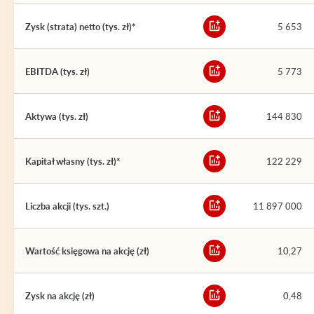
Zysk (strata) netto (tys. zł)*
5 653
EBITDA (tys. zł)
5 773
Aktywa (tys. zł)
144 830
Kapitał własny (tys. zł)*
122 229
Liczba akcji (tys. szt.)
11 897 000
Wartość księgowa na akcję (zł)
10,27
Zysk na akcję (zł)
0,48