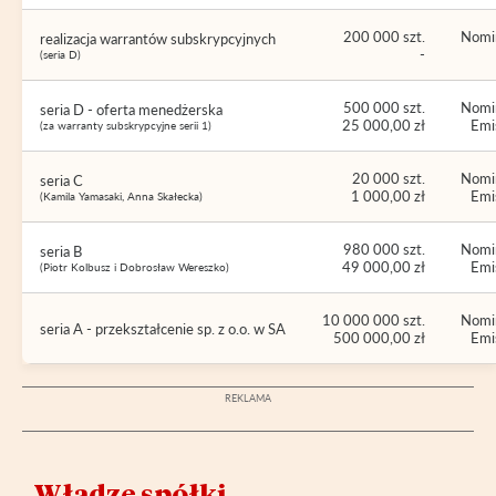
200 000 szt.
Nomin
realizacja warrantów subskrypcyjnych
-
(seria D)
500 000 szt.
Nomin
seria D - oferta menedżerska
25 000,00 zł
Emis
(za warranty subskrypcyjne serii 1)
20 000 szt.
Nomin
seria C
1 000,00 zł
Emis
(Kamila Yamasaki, Anna Skałecka)
980 000 szt.
Nomin
seria B
49 000,00 zł
Emis
(Piotr Kolbusz i Dobrosław Wereszko)
10 000 000 szt.
Nomin
seria A - przekształcenie sp. z o.o. w SA
500 000,00 zł
Emis
Władze spółki