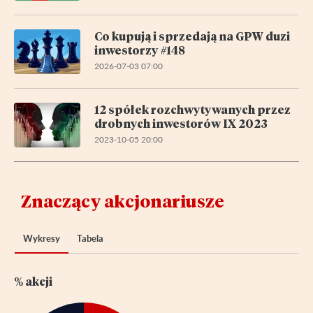
Co kupują i sprzedają na GPW duzi
inwestorzy #148
2026-07-03 07:00
12 spółek rozchwytywanych przez
drobnych inwestorów IX 2023
2023-10-05 20:00
Znaczący akcjonariusze
Wykresy
Tabela
% akcji