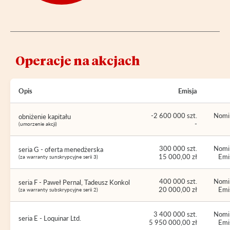
Operacje na akcjach
Opis
Emisja
-2 600 000 szt.
Nomin
obniżenie kapitału
-
(umorzenie akcji)
300 000 szt.
Nomin
seria G - oferta menedżerska
15 000,00 zł
Emis
(za warranty sunskrypcyjne serii 3)
400 000 szt.
Nomin
seria F - Paweł Pernal, Tadeusz Konkol
20 000,00 zł
Emis
(za warranty subskrypcyjne serii 2)
3 400 000 szt.
Nomin
seria E - Loquinar Ltd.
5 950 000,00 zł
Emis