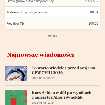
Liczba głosów dużych akcjonariuszy
9 605 632
% głosów dużych akcjonariuszy
80,04
Free float (%)
100,00
Najnowsze wiadomości
To warto wiedzieć przed sesją na
GPW 7 VIII 2026
2026-08-07 08:15
Kurs Asbisu w dół po wynikach.
Tanieją też Alior i Synektik
2026-08-06 11:24