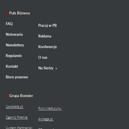
Puls Biznesu
FAQ
Pracuj w PB
Notowania
Reklama
Newslettery
Konferencje
Regulamin
O nas
Kontakt
Na Skróty
Biuro prasowe
Grupa Bonnier
Spotdata.pl
Puls Medycyny
Zgarnij Premię
Arslege.pl
System Partnerski