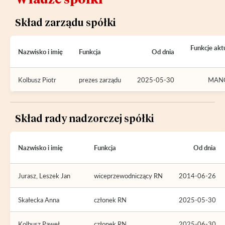
Skład zarządu spółki
Funkcje ak
Nazwisko i imię
Funkcja
Od dnia
Kolbusz Piotr
prezes zarządu
2025-05-30
MAN
Skład rady nadzorczej spółki
Nazwisko i imię
Funkcja
Od dnia
Jurasz, Leszek Jan
wiceprzewodniczący RN
2014-06-26
Skałecka Anna
członek RN
2025-05-30
Kolbusz Paweł
członek RN
2025-06-30