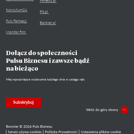
PRnews.pl
Konsylium24
Pit.pl
Puls Farmacji
Bankier.pl
Monitor firm
Dołącz do społeczności
Pulsu Biznesu i zawsze bądź
na bieżąco
Miej najważniejsze wydarzenia każdego dnia w zasięgu ręki.
Subskrybuj
Wróć do góry strony
Bonnier © 2026 Puls Biznesu
Serwis używa cookies
Polityka Prywatności
Ustawienia plików cookie