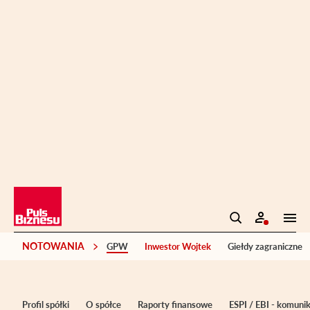
NOTOWANIA
GPW
Inwestor Wojtek
Giełdy zagraniczne
Profil spółki
O spółce
Raporty finansowe
ESPI / EBI - komuni