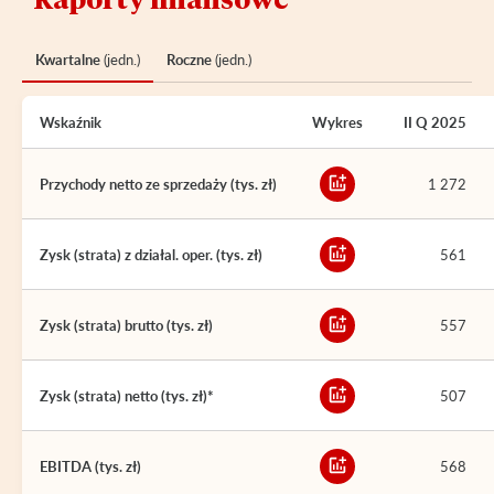
Kwartalne
(jedn.)
Roczne
(jedn.)
Wskaźnik
Wykres
II Q 2025
Przychody netto ze sprzedaży (tys. zł)
1 272
Zysk (strata) z działal. oper. (tys. zł)
561
Zysk (strata) brutto (tys. zł)
557
Zysk (strata) netto (tys. zł)*
507
EBITDA (tys. zł)
568