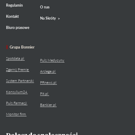
Regulamin
O nas
Kontakt
Na Skróty
Biuro prasowe
Grupa Bonnier
Spotdata.pl
Puls Medycyny
Zgarnij Premię
Arslege.pl
System Partnerski
PRnews.pl
Konsylium24
Pit.pl
Puls Farmacji
Bankier.pl
Monitor firm
Dołącz do społeczności