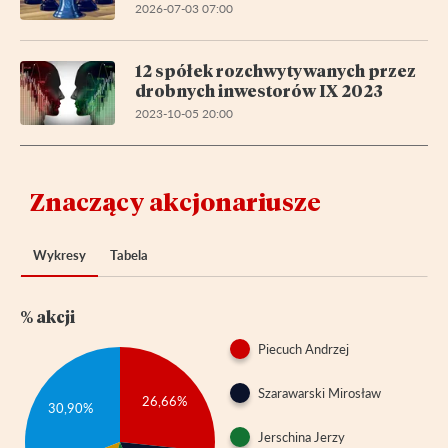
2026-07-03 07:00
12 spółek rozchwytywanych przez
drobnych inwestorów IX 2023
2023-10-05 20:00
Znaczący akcjonariusze
Wykresy
Tabela
% akcji
Piecuch Andrzej
Szarawarski Mirosław
26,66%
30,90%
Jerschina Jerzy