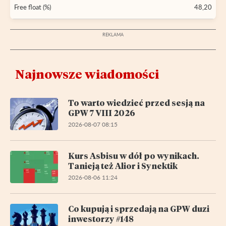
Free float (%)
48,20
Najnowsze wiadomości
To warto wiedzieć przed sesją na
GPW 7 VIII 2026
2026-08-07 08:15
Kurs Asbisu w dół po wynikach.
Tanieją też Alior i Synektik
2026-08-06 11:24
Co kupują i sprzedają na GPW duzi
inwestorzy #148