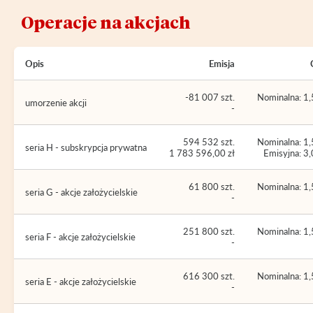
Operacje na akcjach
Opis
Emisja
-81 007 szt.
Nominalna: 1,
umorzenie akcji
-
594 532 szt.
Nominalna: 1,
seria H - subskrypcja prywatna
1 783 596,00 zł
Emisyjna: 3,
61 800 szt.
Nominalna: 1,
seria G - akcje założycielskie
-
251 800 szt.
Nominalna: 1,
seria F - akcje założycielskie
-
616 300 szt.
Nominalna: 1,
seria E - akcje założycielskie
-