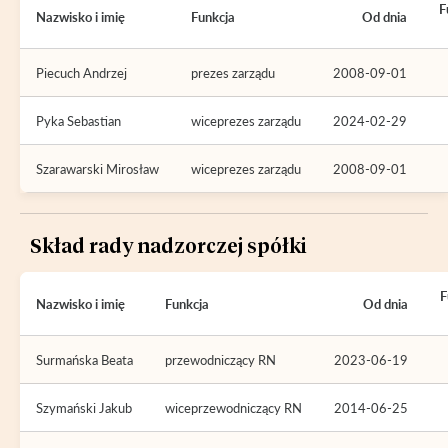
F
Nazwisko i imię
Funkcja
Od dnia
Piecuch Andrzej
prezes zarządu
2008-09-01
Pyka Sebastian
wiceprezes zarządu
2024-02-29
Szarawarski Mirosław
wiceprezes zarządu
2008-09-01
Skład rady nadzorczej spółki
F
Nazwisko i imię
Funkcja
Od dnia
Surmańska Beata
przewodniczący RN
2023-06-19
Szymański Jakub
wiceprzewodniczący RN
2014-06-25