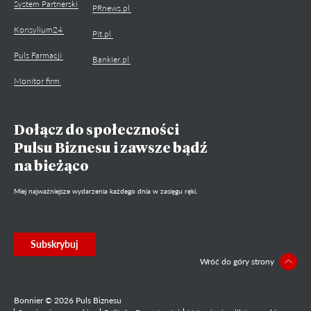
System Partnerski
PRnews.pl
Konsylium24
Pit.pl
Puls Farmacji
Bankier.pl
Monitor firm
Dołącz do społeczności
Pulsu Biznesu i zawsze bądź
na bieżąco
Miej najważniejsze wydarzenia każdego dnia w zasięgu ręki.
Subskrybuj
Wróć do góry strony
Bonnier © 2026 Puls Biznesu