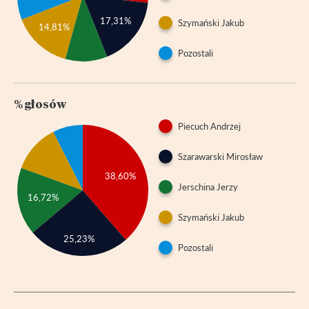
17,31%
Szymański Jakub
14,81%
Pozostali
% głosów
Piecuch Andrzej
Szarawarski Mirosław
38,60%
Jerschina Jerzy
16,72%
Szymański Jakub
25,23%
Pozostali