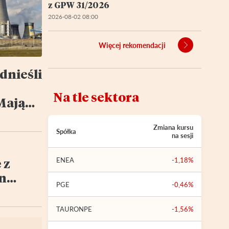
z GPW 31/2026
2026-08-02 08:00
Więcej rekomendacji
dnieśli
Na tle sektora
Mają
w
Zmiana kursu
Spółka
na sesji
 z
ENEA
-1,18%
en
PGE
-0,46%
TAURONPE
-1,56%