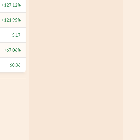
+127,12%
+121,95%
5,17
+67,06%
60,06