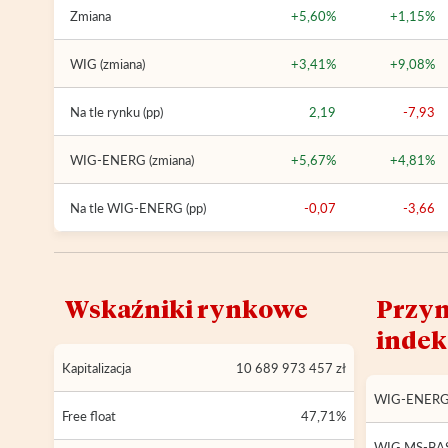
Zmiana
+5,60%
+1,15%
WIG (zmiana)
+3,41%
+9,08%
Na tle rynku (pp)
2,19
-7,93
WIG-ENERG (zmiana)
+5,67%
+4,81%
Na tle WIG-ENERG (pp)
-0,07
-3,66
Wskaźniki rynkowe
Przyn
inde
Kapitalizacja
10 689 973 457 zł
WIG-ENER
Free float
47,71%
WIG.MS-BA