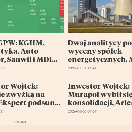
GPW: KGHM,
Dwaj analitycy po
tyka, Auto
wyceny spółek
r, Sanwil i MDI
energetycznych. 
a w centrum
innych faworytó
:39
2026-07-31 11:41
or Wojtek:
Inwestor Wojtek:
ie zwyżką na
Murapol wybił się
Ekspert podsunął
konsolidacji, Arl
y pomysły
znów z luką bessy
:14
2026-06-05 07:07