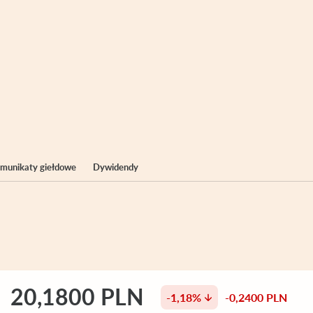
komunikaty giełdowe
Dywidendy
20,1800 PLN
-1,18%
-0,2400 PLN