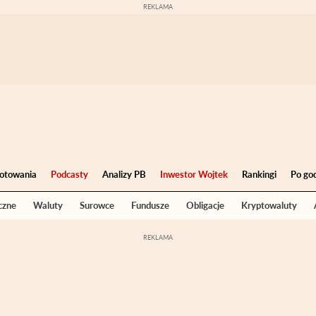
otowania
Podcasty
Analizy PB
Inwestor Wojtek
Rankingi
Po go
czne
Waluty
Surowce
Fundusze
Obligacje
Kryptowaluty