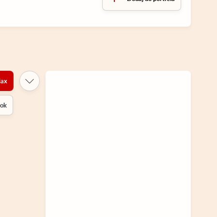
ax
rok