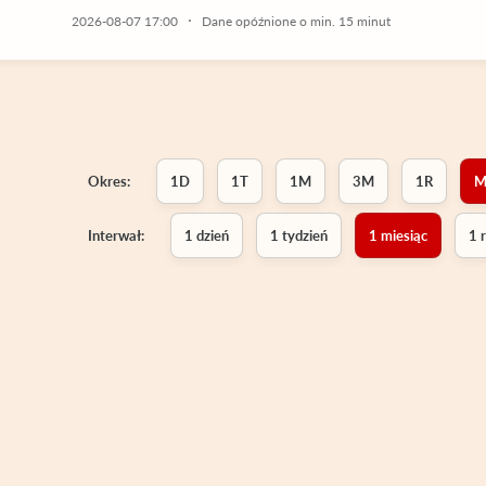
2026-08-07 17:00
Dane opóźnione o min. 15 minut
Okres:
1D
1T
1M
3M
1R
M
Interwał:
1 dzień
1 tydzień
1 miesiąc
1 