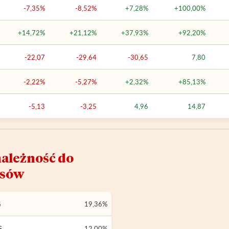
-7,35%
-8,52%
+7,28%
+100,00%
+14,72%
+21,12%
+37,93%
+92,20%
-22,07
-29,64
-30,65
7,80
-2,22%
-5,27%
+2,32%
+85,13%
-5,13
-3,25
4,96
14,87
ależność do
ksów
G
19,36%
S
12,00%