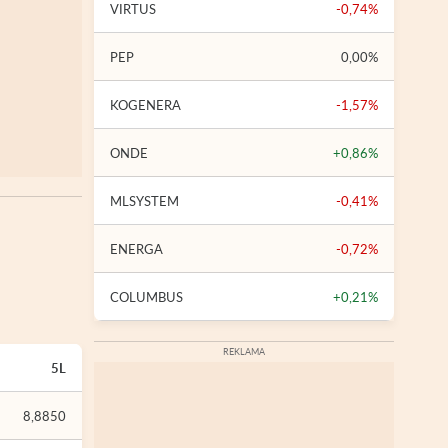
VIRTUS
-0,74%
PEP
0,00%
KOGENERA
-1,57%
ONDE
+0,86%
MLSYSTEM
-0,41%
ENERGA
-0,72%
COLUMBUS
+0,21%
5L
8,8850