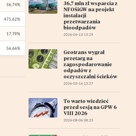
36,7 mln zł wsparcia z
56,74%
NFOŚiGW na projekt
instalacji
471,62%
przetwarzania
bioodpadów
17,79%
2026-04-13 15:29
56,66%
Geotrans wygrał
przetarg na
zagospodarowanie
odpadów z
oczyszczalni ścieków
2026-03-16 15:27
To warto wiedzieć
przed sesją na GPW 6
VIII 2026
2026-08-06 08:23