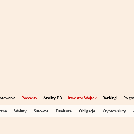
otowania
Podcasty
Analizy PB
Inwestor Wojtek
Rankingi
Po go
czne
Waluty
Surowce
Fundusze
Obligacje
Kryptowaluty