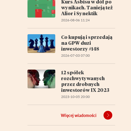
Kurs Asbisu w dół po
wynikach. Tanieją też
Alior i Synektik
2026-08-06 11:24
Co kupują i sprzedają
na GPW duzi
inwestorzy #148
2026-07-03 07:00
12 spółek
rozchwytywanych
przez drobnych
inwestorów IX 2023
2023-10-05 20:00
Więcej wiadomości