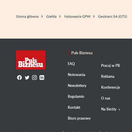
Strona główna
Giełda
Notowania GPW
Geotrans SA (GTS)
Puls Biznesu
FAQ
Pracuj w PB
Notowania
Reklama
Newslettery
Konferencje
Regulamin
O nas
Kontakt
Na Skróty
Biuro prasowe