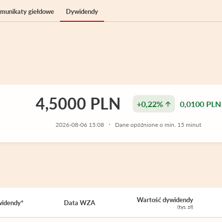
komunikaty giełdowe
Dywidendy
4,5000 PLN
+0,22%
0,0100 PLN
2026-08-06 15:08
Dane opóźnione o min. 15 minut
Wartość dywidendy
widendy*
Data WZA
(tys. zł)