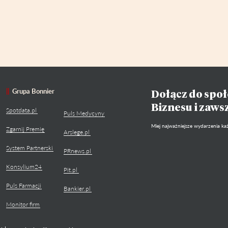
Grupa Bonnier
Dołącz do społ
Biznesu i zaws
Spotdata.pl
Puls Medycyny
Miej najważniejsze wydarzenia każ
Zgarnij Premię
Arslege.pl
System Partnerski
PRnews.pl
Konsylium24
Pit.pl
Puls Farmacji
Bankier.pl
Monitor firm