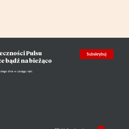
eczności Pulsu
Subskrybuj
ze bądź na bieżąco
dego dnia w zasięgu ręki.