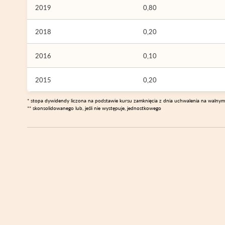
2019
0,80
2018
0,20
2016
0,10
2015
0,20
* stopa dywidendy liczona na podstawie kursu zamknięcia z dnia uchwalenia na walny
** skonsolidowanego lub, jeśli nie występuje, jednostkowego