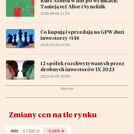
Kurs Asbisu w dół po wynikach.
Tanieją też Alior i Synektik
2026-08-06 11:24
Co kupują i sprzedają na GPW duzi
inwestorzy #148
2026-07-03 07:00
12 spółek rozchwytywanych przez
drobnych inwestorów IX 2023
2023-10-05 20:00
Zmiany cen na tle rynku
NRS
0,7300 zł
-0,68%