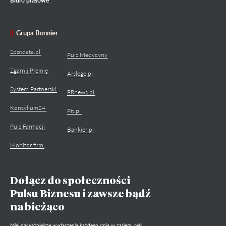
Biuro prasowe
Grupa Bonnier
Spotdata.pl
Puls Medycyny
Zgarnij Premię
Arslege.pl
System Partnerski
PRnews.pl
Konsylium24
Pit.pl
Puls Farmacji
Bankier.pl
Monitor firm
Dołącz do społeczności
Pulsu Biznesu i zawsze bądź
na bieżąco
Miej najważniejsze wydarzenia każdego dnia w zasięgu ręki.