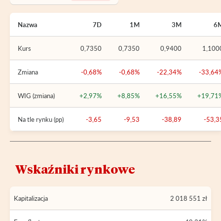
Nazwa
7D
1M
3M
6
Kurs
0,7350
0,7350
0,9400
1,100
Zmiana
-0,68%
-0,68%
-22,34%
-33,64
WIG (zmiana)
+2,97%
+8,85%
+16,55%
+19,71
Na tle rynku (pp)
-3,65
-9,53
-38,89
-53,3
Wskaźniki rynkowe
Kapitalizacja
2 018 551 zł