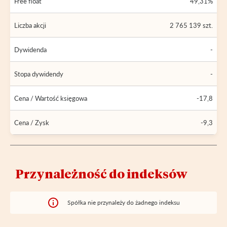
Free float
49,31%
Liczba akcji
2 765 139 szt.
Dywidenda
-
Stopa dywidendy
-
Cena / Wartość księgowa
-17,8
Cena / Zysk
-9,3
Przynależność do indeksów
Spółka nie przynależy do żadnego indeksu