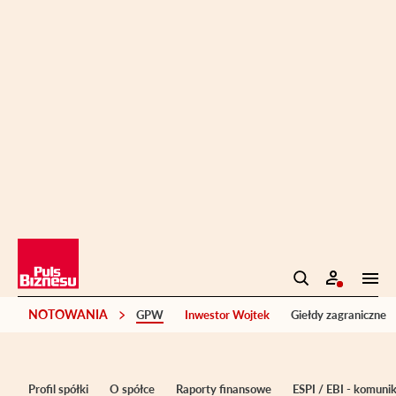
NOTOWANIA
GPW
Inwestor Wojtek
Giełdy zagraniczne
Profil spółki
O spółce
Raporty finansowe
ESPI / EBI - komuni