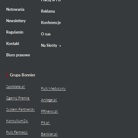
Notowania
Reklama
Newslettery
Konferencje
Regulamin
O nas
Kontakt
Na Skróty
Biuro prasowe
Grupa Bonnier
Spotdata.pl
Puls Medycyny
Zgarnij Premię
Arslege.pl
System Partnerski
PRnews.pl
Konsylium24
Pit.pl
Puls Farmacji
Bankier.pl