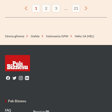
1
2
3
21
Strona główna
Giełda
Notowania GPW
Helio SA (HEL)
Puls Biznesu
FAQ
Pracuj w PB