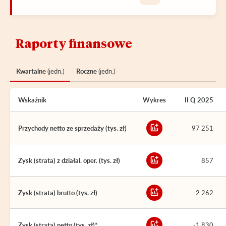
Raporty finansowe
Kwartalne
(jedn.)
Roczne
(jedn.)
Wskaźnik
Wykres
II Q 2025
Przychody netto ze sprzedaży (tys. zł)
97 251
Zysk (strata) z działal. oper. (tys. zł)
857
Zysk (strata) brutto (tys. zł)
-2 262
Zysk (strata) netto (tys. zł)*
-1 830