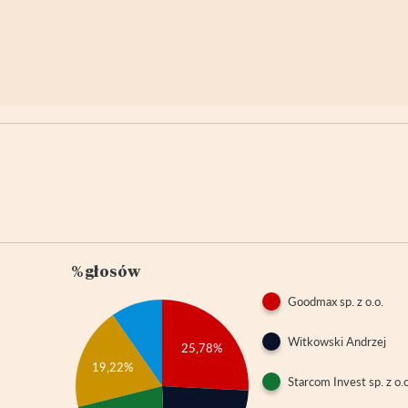
% głosów
Goodmax sp. z o.o.
Witkowski Andrzej
25,78%
19,22%
Starcom Invest sp. z o.o