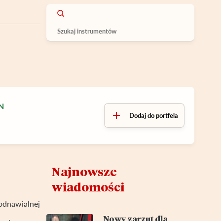
N
Dodaj do portfela
Najnowsze
wiadomości
 odnawialnej
Nowy zarzut dla