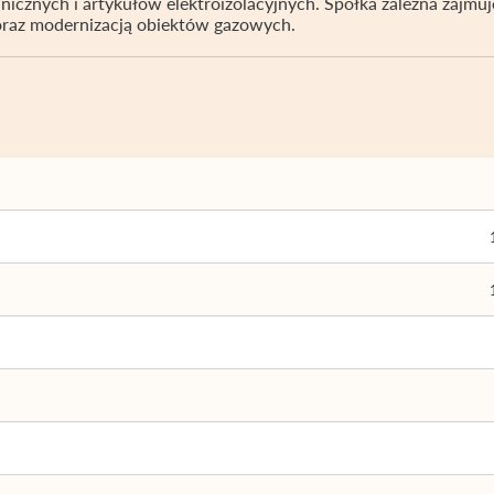
icznych i artykułów elektroizolacyjnych. Spółka zależna zajmuj
 oraz modernizacją obiektów gazowych.