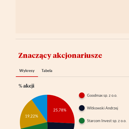
Znaczący akcjonariusze
Wykresy
Tabela
% akcji
Goodmax sp. z o.o.
Witkowski Andrzej
25,78%
19,22%
Starcom Invest sp. z o.o.