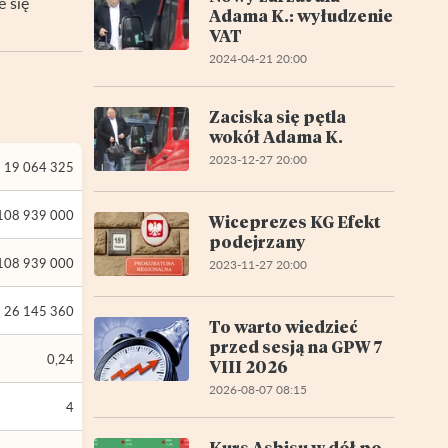
e się
Adama K.: wyłudzenie
VAT
2024-04-21 20:00
Zaciska się pętla
wokół Adama K.
2023-12-27 20:00
19 064 325
108 939 000
Wiceprezes KG Efekt
podejrzany
108 939 000
2023-11-27 20:00
26 145 360
To warto wiedzieć
przed sesją na GPW 7
0,24
VIII 2026
2026-08-07 08:15
4
Kurs Asbisu w dół po