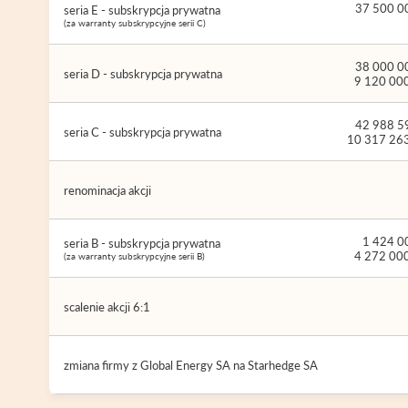
37 500 00
seria E - subskrypcja prywatna
(za warranty subskrypcyjne serii C)
38 000 00
seria D - subskrypcja prywatna
9 120 000
42 988 59
seria C - subskrypcja prywatna
10 317 263
renominacja akcji
1 424 00
seria B - subskrypcja prywatna
4 272 000
(za warranty subskrypcyjne serii B)
scalenie akcji 6:1
zmiana firmy z Global Energy SA na Starhedge SA