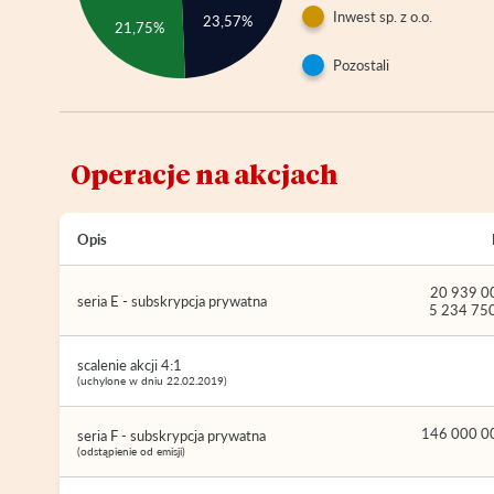
Inwest sp. z o.o.
23,57%
21,75%
Pozostali
Operacje na akcjach
Opis
20 939 00
seria E - subskrypcja prywatna
5 234 750
scalenie akcji 4:1
(uchylone w dniu 22.02.2019)
146 000 00
seria F - subskrypcja prywatna
(odstąpienie od emisji)