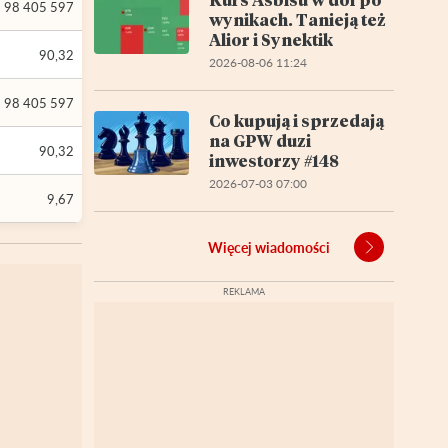
98 405 597
wynikach. Tanieją też
Alior i Synektik
90,32
2026-08-06 11:24
98 405 597
Co kupują i sprzedają
na GPW duzi
90,32
inwestorzy #148
2026-07-03 07:00
9,67
Więcej wiadomości