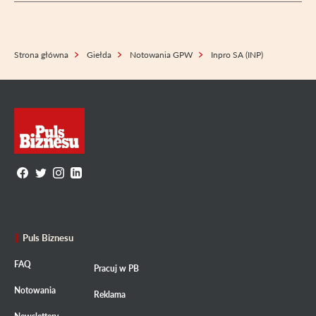
Strona główna
Giełda
Notowania GPW
Inpro SA (INP)
Puls Biznesu
FAQ
Pracuj w PB
Notowania
Reklama