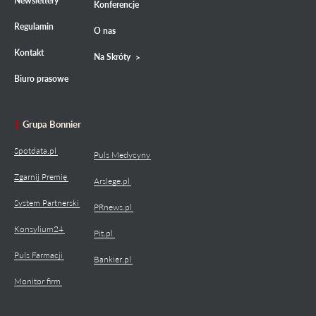
Newslettery
Konferencje
Regulamin
O nas
Kontakt
Na Skróty
Biuro prasowe
Grupa Bonnier
Spotdata.pl
Puls Medycyny
Zgarnij Premię
Arslege.pl
System Partnerski
PRnews.pl
Konsylium24
Pit.pl
Puls Farmacji
Bankier.pl
Monitor firm