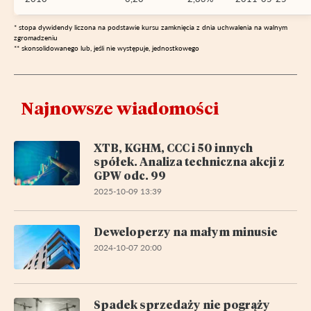
* stopa dywidendy liczona na podstawie kursu zamknięcia z dnia uchwalenia na walnym
zgromadzeniu
** skonsolidowanego lub, jeśli nie występuje, jednostkowego
Najnowsze wiadomości
XTB, KGHM, CCC i 50 innych
spółek. Analiza techniczna akcji z
GPW odc. 99
2025-10-09 13:39
Deweloperzy na małym minusie
2024-10-07 20:00
Spadek sprzedaży nie pogrąży