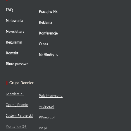
FAQ
Pracuj w PB
Notowania
Reklama
Newslettery
Konferencje
Regulamin
O nas
Kontakt
Na Skróty
Biuro prasowe
Grupa Bonnier
Spotdata.pl
Puls Medycyny
Zgarnij Premię
Arslege.pl
System Partnerski
PRnews.pl
Konsylium24
Pit.pl