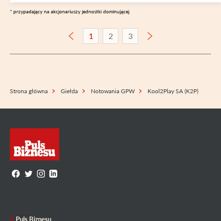
* przypadający na akcjonariuszy jednostki dominującej
1
2
3
Strona główna
Giełda
Notowania GPW
Kool2Play SA (K2P)
Puls Biznesu