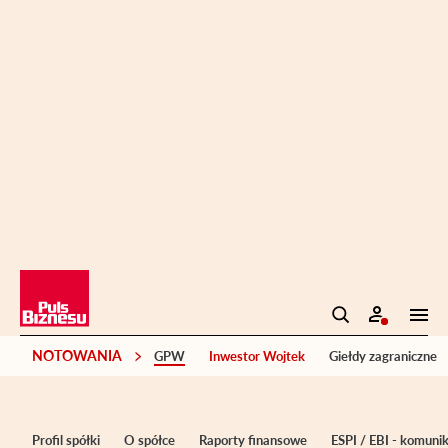
NOTOWANIA
GPW
Inwestor Wojtek
Giełdy zagraniczne
Profil spółki
O spółce
Raporty finansowe
ESPI / EBI - komuni