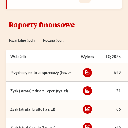
Raporty finansowe
Kwartalne
(jedn.)
Roczne
(jedn.)
Wskaźnik
Wykres
II Q 2025
Przychody netto ze sprzedaży (tys. zł)
599
Zysk (strata) z działal. oper. (tys. zł)
-71
Zysk (strata) brutto (tys. zł)
-86
Zysk (strata) netto (tys. zł)*
-86