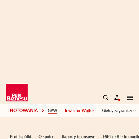
NOTOWANIA
GPW
Inwestor Wojtek
Giełdy zagraniczne
Profil spółki
O spółce
Raporty finansowe
ESPI / EBI - komuni