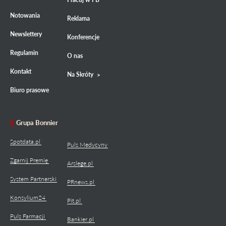
Notowania
Reklama
Newslettery
Konferencje
Regulamin
O nas
Kontakt
Na Skróty
Biuro prasowe
Grupa Bonnier
Spotdata.pl
Puls Medycyny
Zgarnij Premię
Arslege.pl
System Partnerski
PRnews.pl
Konsylium24
Pit.pl
Puls Farmacji
Bankier.pl