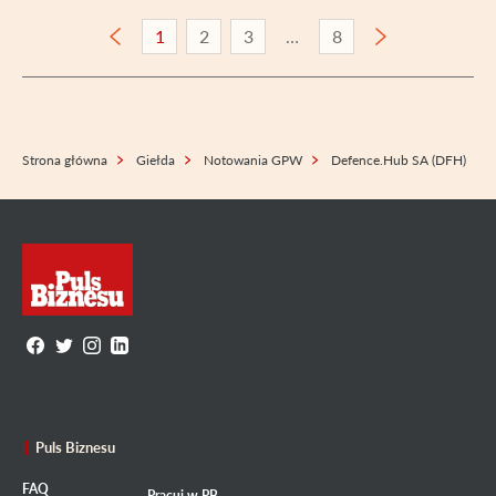
1
2
3
8
Strona główna
Giełda
Notowania GPW
Defence.Hub SA (DFH)
Puls Biznesu
FAQ
Pracuj w PB