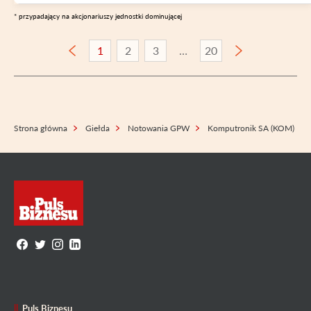
* przypadający na akcjonariuszy jednostki dominującej
1
2
3
20
Strona główna
Giełda
Notowania GPW
Komputronik SA (KOM)
Puls Biznesu