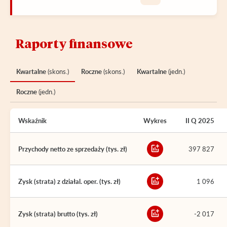
Raporty finansowe
Kwartalne
(skons.)
Roczne
(skons.)
Kwartalne
(jedn.)
Roczne
(jedn.)
Wskaźnik
Wykres
II Q 2025
Przychody netto ze sprzedaży (tys. zł)
397 827
Zysk (strata) z działal. oper. (tys. zł)
1 096
Zysk (strata) brutto (tys. zł)
-2 017