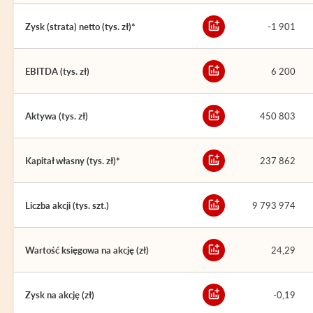
Zysk (strata) netto (tys. zł)*
-1 901
EBITDA (tys. zł)
6 200
Aktywa (tys. zł)
450 803
Kapitał własny (tys. zł)*
237 862
Liczba akcji (tys. szt.)
9 793 974
Wartość księgowa na akcję (zł)
24,29
Zysk na akcję (zł)
-0,19