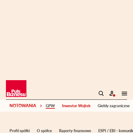
NOTOWANIA
GPW
Inwestor Wojtek
Giełdy zagraniczne
Profil spółki
O spółce
Raporty finansowe
ESPI / EBI - komuni