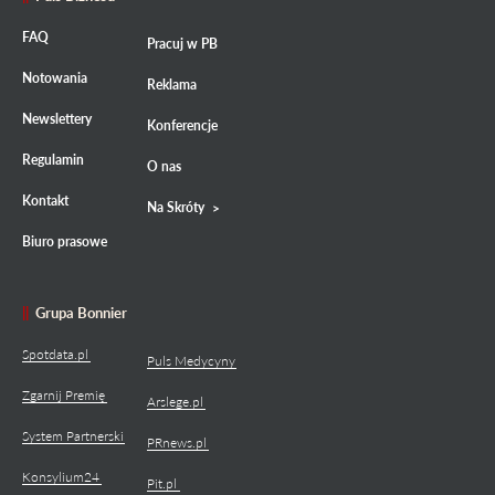
FAQ
Pracuj w PB
Notowania
Reklama
Newslettery
Konferencje
Regulamin
O nas
Kontakt
Na Skróty
Biuro prasowe
Grupa Bonnier
Spotdata.pl
Puls Medycyny
Zgarnij Premię
Arslege.pl
System Partnerski
PRnews.pl
Konsylium24
Pit.pl