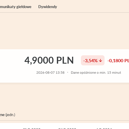
komunikaty giełdowe
Dywidendy
4,9000 PLN
-3,54%
-0,1800 P
2026-08-07 13:58
Dane opóźnione o min. 15 minut
zne
(jedn.)