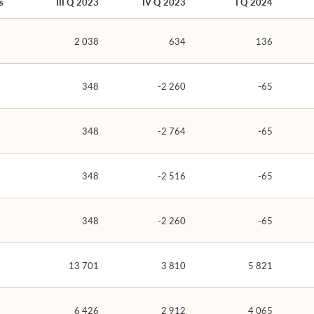
s
III Q 2023
IV Q 2023
I Q 2024
2 038
634
136
348
-2 260
-65
348
-2 764
-65
348
-2 516
-65
348
-2 260
-65
13 701
3 810
5 821
6 426
2 912
4 065