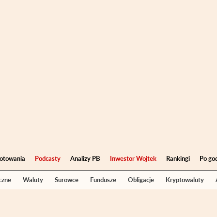
otowania
Podcasty
Analizy PB
Inwestor Wojtek
Rankingi
Po go
czne
Waluty
Surowce
Fundusze
Obligacje
Kryptowaluty