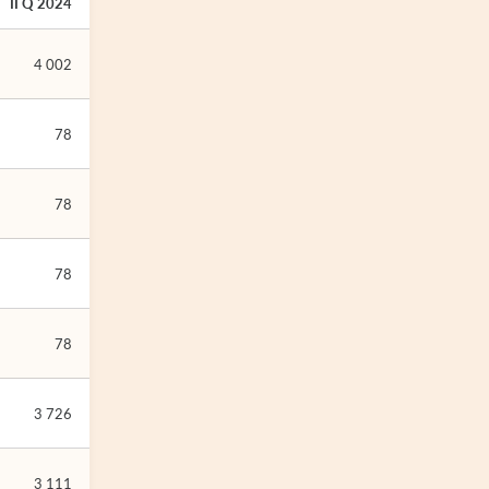
II Q 2024
4 002
78
78
78
78
3 726
3 111