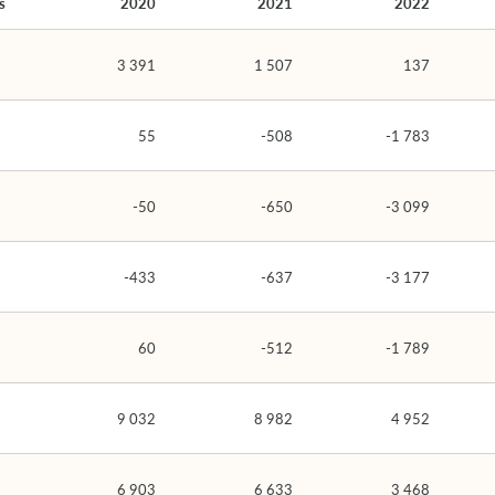
s
2020
2021
2022
3 391
1 507
137
55
-508
-1 783
-50
-650
-3 099
-433
-637
-3 177
60
-512
-1 789
9 032
8 982
4 952
6 903
6 633
3 468