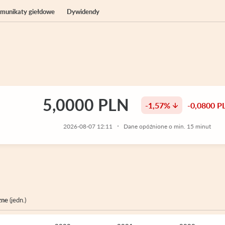
komunikaty giełdowe
Dywidendy
5,0000 PLN
-1,57%
-0,0800 P
2026-08-07 12:11
Dane opóźnione o min. 15 minut
zne
(jedn.)