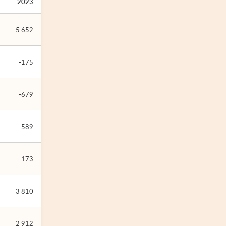
2023
5 652
-175
-679
-589
-173
3 810
2 912