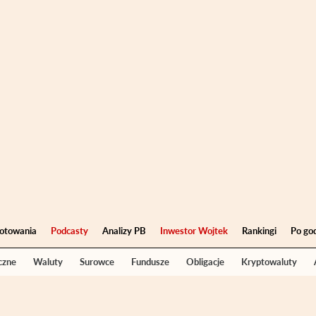
otowania
Podcasty
Analizy PB
Inwestor Wojtek
Rankingi
Po go
czne
Waluty
Surowce
Fundusze
Obligacje
Kryptowaluty