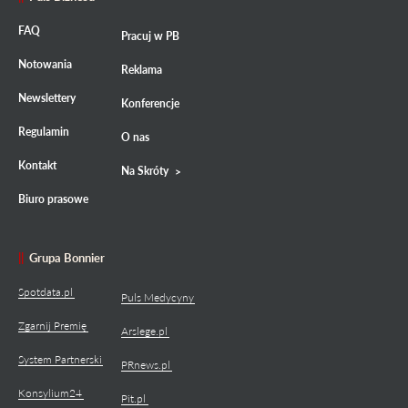
FAQ
Pracuj w PB
Notowania
Reklama
Newslettery
Konferencje
Regulamin
O nas
Kontakt
Na Skróty
Biuro prasowe
Grupa Bonnier
Spotdata.pl
Puls Medycyny
Zgarnij Premię
Arslege.pl
System Partnerski
PRnews.pl
Konsylium24
Pit.pl