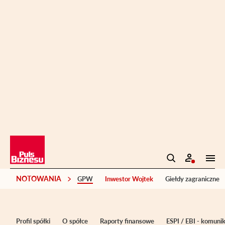
NOTOWANIA
GPW
Inwestor Wojtek
Giełdy zagraniczne
Profil spółki
O spółce
Raporty finansowe
ESPI / EBI - komuni