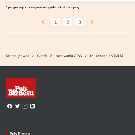
* przypadający na akcjonariuszy jednostki dominującej
1
2
3
Strona główna
Giełda
Notowania GPW
ML System SA (MLS)
Puls Biznesu