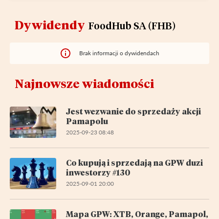
Dywidendy
FoodHub SA (FHB)
Brak informacji o dywidendach
Najnowsze wiadomości
Jest wezwanie do sprzedaży akcji
Pamapolu
2025-09-23 08:48
Co kupują i sprzedają na GPW duzi
inwestorzy #130
2025-09-01 20:00
Mapa GPW: XTB, Orange, Pamapol,