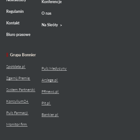
Konferencje
Regulamin
O nas
Kontakt
Na Skróty
Biuro prasowe
Grupa Bonnier
Spotdata.pl
Puls Medycyny
Zgarnij Premię
Arslege.pl
System Partnerski
PRnews.pl
Konsylium24
Pit.pl
Puls Farmacji
Bankier.pl
Monitor firm