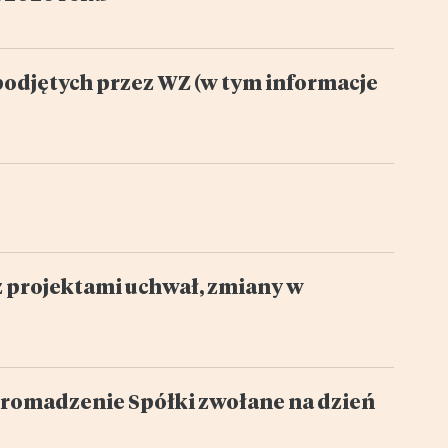
podjętych przez WZ (w tym informacje
z projektami uchwał, zmiany w
romadzenie Spółki zwołane na dzień