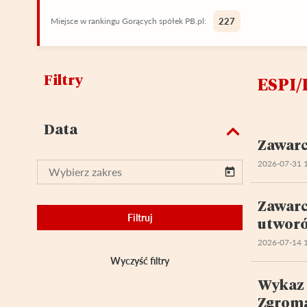
Miejsce w rankingu Gorących spółek PB.pl:
227
Filtry
ESPI/
Data
Zawarc
2026-07-31 
Zawarc
Filtruj
utworó
2026-07-14 
Wyczyść filtry
Wykaz 
Zgroma