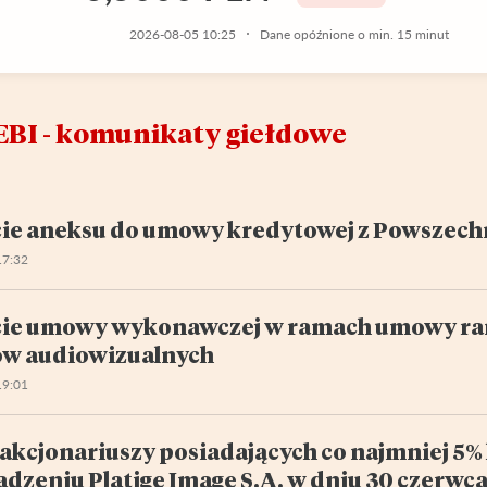
2026-08-05 10:25
Dane opóźnione o min. 15 minut
EBI - komunikaty giełdowe
ie aneksu do umowy kredytowej z Powszechn
17:32
ie umowy wykonawczej w ramach umowy ra
w audiowizualnych
19:01
akcjonariuszy posiadających co najmniej 5
dzeniu Platige Image S.A. w dniu 30 czerwc