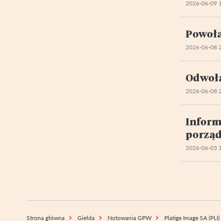
2026-06-09 
Powoła
2026-06-08 
Odwoła
2026-06-08 
Inform
porząd
2026-06-03 
Strona główna
Giełda
Notowania GPW
Platige Image SA (PLI)