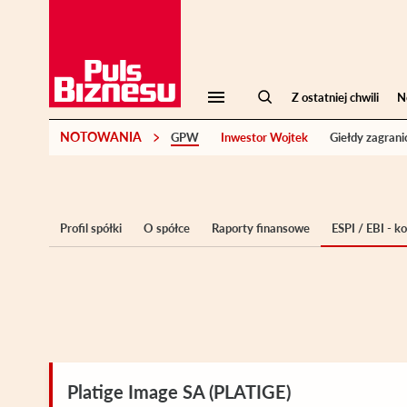
Z ostatniej chwili
N
NOTOWANIA
GPW
Inwestor Wojtek
Giełdy zagrani
Profil spółki
O spółce
Raporty finansowe
ESPI / EBI - 
Platige Image SA (PLATIGE)