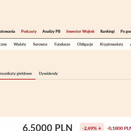
otowania
Podcasty
Analizy PB
Inwestor Wojtek
Rankingi
Po go
czne
Waluty
Surowce
Fundusze
Obligacje
Kryptowaluty
komunikaty giełdowe
Dywidendy
6,5000 PLN
-2,69%
-0,1800 PL