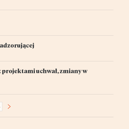
nadzorującej
z projektami uchwał, zmiany w
6