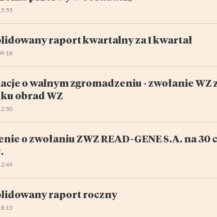
15:55
lidowany raport kwartalny za I kwartał
09:18
acje o walnym zgromadzeniu - zwołanie WZ 
ku obrad WZ
12:50
enie o zwołaniu ZWZ READ-GENE S.A. na 30 c
.
12:49
lidowany raport roczny
18:15