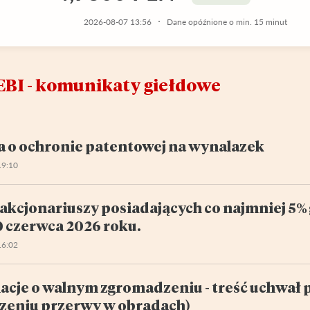
2026-08-07 13:56
Dane opóźnione o min. 15 minut
EBI - komunikaty giełdowe
a o ochronie patentowej na wynalazek
19:10
akcjonariuszy posiadających co najmniej 5
0 czerwca 2026 roku.
16:02
acje o walnym zgromadzeniu - treść uchwał 
szeniu przerwy w obradach)