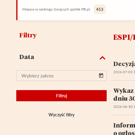
Miejsce w rankingu Gorących spółek PB.pl:
453
Filtry
ESPI/
Data
Decyzj
2026-07-03 
Wykaz 
Filtruj
dniu 3
2026-06-30 
Wyczyść filtry
Inform
o ogło