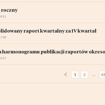
 roczny
18:11
lidowany raport kwartalny za IV kwartał
17:00
 harmonogramu publikacji raportów okres
10:27
1
2
4