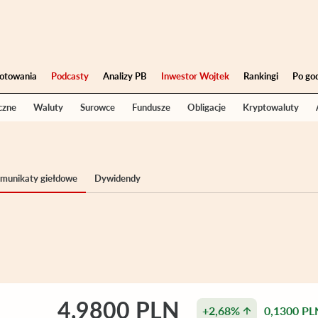
otowania
Podcasty
Analizy PB
Inwestor Wojtek
Rankingi
Po go
czne
Waluty
Surowce
Fundusze
Obligacje
Kryptowaluty
komunikaty giełdowe
Dywidendy
4,9800 PLN
+2,68%
0,1300 PL