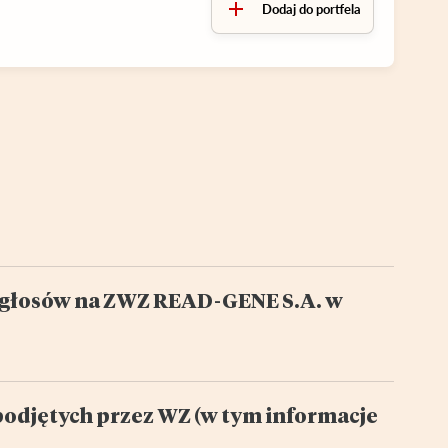
Dodaj do portfela
% głosów na ZWZ READ-GENE S.A. w
podjętych przez WZ (w tym informacje