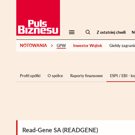
Z ostatniej chwili
N
NOTOWANIA
GPW
Inwestor Wojtek
Giełdy zagrani
Profil spółki
O spółce
Raporty finansowe
ESPI / EBI - 
Read-Gene SA (READGENE)