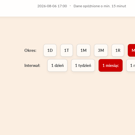
2026-08-06 17:00
Dane opóźnione o min. 15 minut
Okres:
1D
1T
1M
3M
1R
M
Interwał:
1 dzień
1 tydzień
1 miesiąc
1 