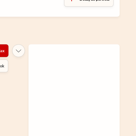
ax
rok