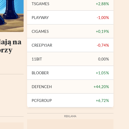
TSGAMES
+2,88%
PLAYWAY
-1,00%
CIGAMES
+0,19%
dają na
CREEPYJAR
-0,74%
orzy
11BIT
0,00%
BLOOBER
+1,05%
DEFENCEH
+44,20%
PCFGROUP
+6,72%