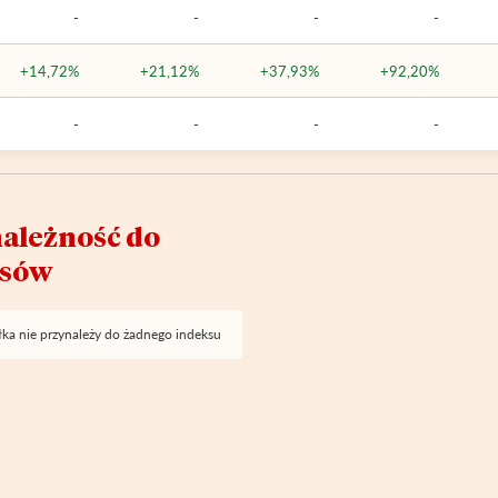
-
-
-
-
+14,72%
+21,12%
+37,93%
+92,20%
-
-
-
-
ależność do
ksów
ka nie przynależy do żadnego indeksu