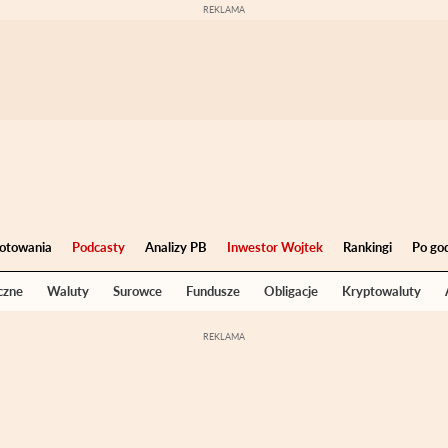
otowania
Podcasty
Analizy PB
Inwestor Wojtek
Rankingi
Po go
czne
Waluty
Surowce
Fundusze
Obligacje
Kryptowaluty