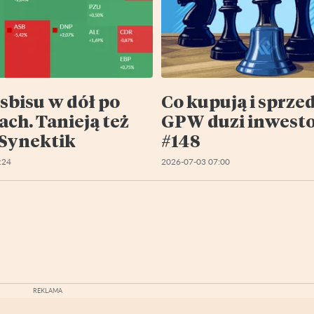
sbisu w dół po
Co kupują i sprze
ch. Tanieją też
GPW duzi inwest
i Synektik
#148
:24
2026-07-03 07:00