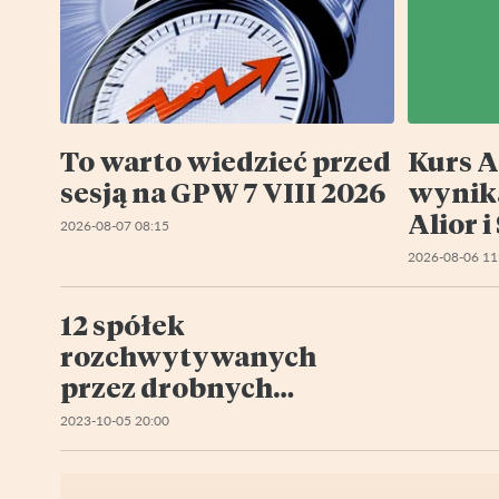
To warto wiedzieć przed
Kurs A
sesją na GPW 7 VIII 2026
wynika
Alior 
2026-08-07 08:15
2026-08-06 11
12 spółek
rozchwytywanych
przez drobnych
inwestorów IX 2023
2023-10-05 20:00