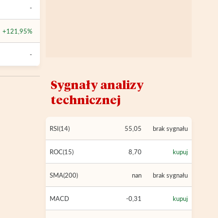
-
+121,95%
-
Sygnały analizy
technicznej
RSI(14)
55,05
brak sygnału
ROC(15)
8,70
kupuj
SMA(200)
nan
brak sygnału
MACD
-0,31
kupuj