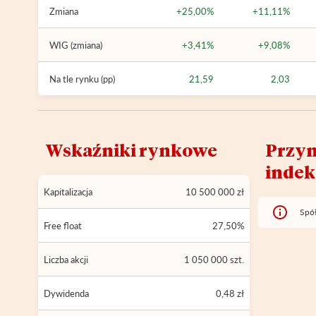
Zmiana
+25,00%
+11,11%
WIG (zmiana)
+3,41%
+9,08%
Na tle rynku (pp)
21,59
2,03
Wskaźniki rynkowe
Przyn
inde
Kapitalizacja
10 500 000 zł
Spół
Free float
27,50%
Liczba akcji
1 050 000 szt.
Dywidenda
0,48 zł