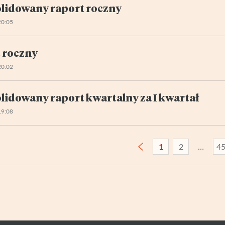
lidowany raport roczny
20:05
 roczny
20:02
lidowany raport kwartalny za I kwartał
19:08
1
2
4