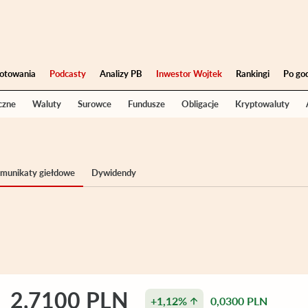
otowania
Podcasty
Analizy PB
Inwestor Wojtek
Rankingi
Po go
czne
Waluty
Surowce
Fundusze
Obligacje
Kryptowaluty
komunikaty giełdowe
Dywidendy
2,7100 PLN
+1,12%
0,0300 PLN