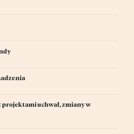
endy
madzenia
z projektami uchwał, zmiany w