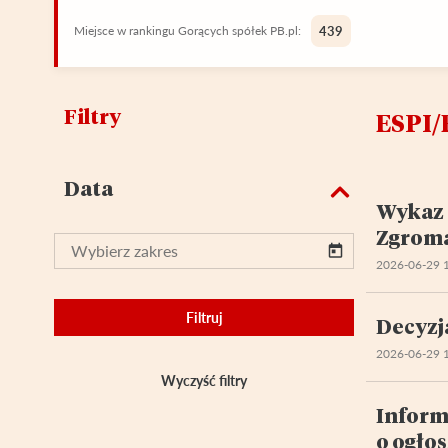
Miejsce w rankingu Gorących spółek PB.pl:
439
Filtry
ESPI/
Data
Wykaz 
Zgroma
2026-06-29 
Filtruj
Decyzj
2026-06-29 
Wyczyść filtry
Inform
o ogło