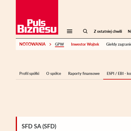
Z ostatniej chwili
N
NOTOWANIA
GPW
Inwestor Wojtek
Giełdy zagrani
Profil spółki
O spółce
Raporty finansowe
ESPI / EBI - 
SFD SA (SFD)