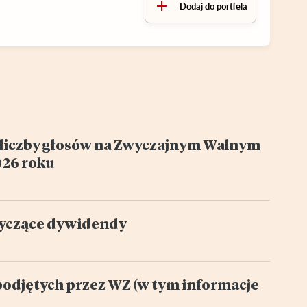
Dodaj do portfela
% liczby głosów na Zwyczajnym Walnym
026 roku
tyczące dywidendy
podjętych przez WZ (w tym informacje