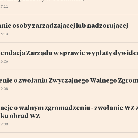
17:11
nie osoby zarządzającej lub nadzorującej
15:13
ndacja Zarządu w sprawie wypłaty dywid
16:26
enie o zwołaniu Zwyczajnego Walnego Zgro
19:08
acje o walnym zgromadzeniu - zwołanie WZ 
ku obrad WZ
19:08