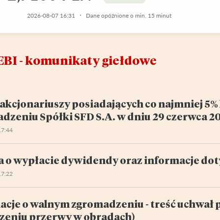
2026-08-07 16:31
Dane opóźnione o min. 15 minut
EBI - komunikaty giełdowe
akcjonariuszy posiadających co najmniej 5
dzeniu Spółki SFD S.A. w dniu 29 czerwca 2
17:44
a o wypłacie dywidendy oraz informacje do
17:22
acje o walnym zgromadzeniu - treść uchwał 
szeniu przerwy w obradach)