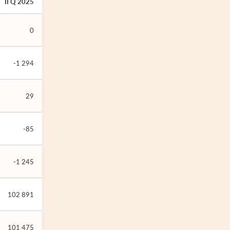
II Q 2025
0
-1 294
29
-85
-1 245
102 891
101 475