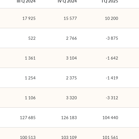
III Q 2024
IV Q 2024
I Q 2025
17 925
15 577
10 200
522
2 766
-3 875
1 361
3 104
-1 642
1 254
2 375
-1 419
1 106
3 320
-3 312
127 685
126 183
104 440
100 513
103 109
101 561