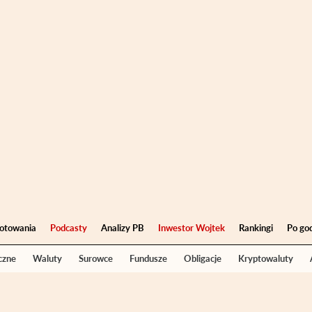
otowania
Podcasty
Analizy PB
Inwestor Wojtek
Rankingi
Po go
czne
Waluty
Surowce
Fundusze
Obligacje
Kryptowaluty