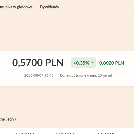
komunikaty giełdowe
Dywidendy
0,5700 PLN
+0,35%
0,0020 PLN
2026-08-07 16:43
Dane opóźnione o min. 15 minut
zne
(jedn.)