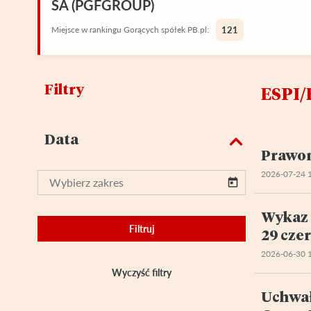
SA (PGFGROUP)
Miejsce w rankingu Gorących spółek PB.pl:
121
Filtry
ESPI/
Data
Prawom
2026-07-24 
Wykaz 
Filtruj
29 cze
2026-06-30 
Wyczyść filtry
Uchwał