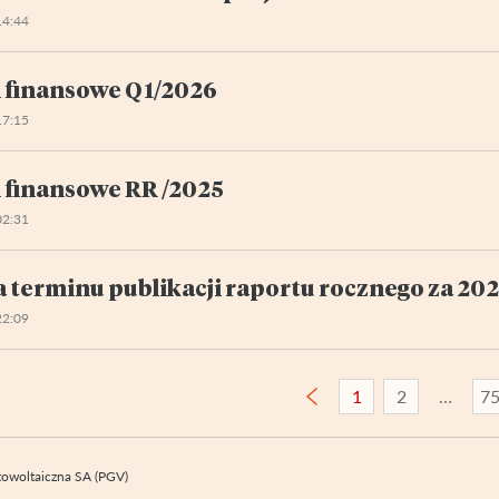
14:44
 finansowe Q 1/2026
17:15
 finansowe RR /2025
02:31
 terminu publikacji raportu rocznego za 202
22:09
1
2
7
owoltaiczna SA (PGV)