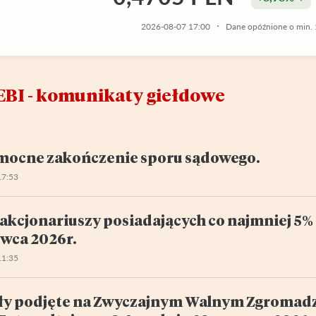
2026-08-07 17:00
Dane opóźnione o min. 
EBI - komunikaty giełdowe
ocne zakończenie sporu sądowego.
17:53
akcjonariuszy posiadających co najmniej 5% 
rwca 2026r.
11:35
y podjęte na Zwyczajnym Walnym Zgromadz