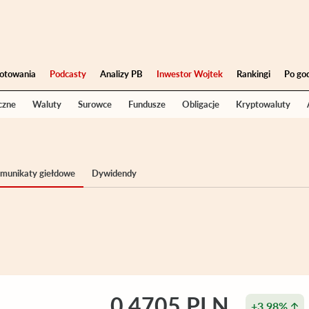
otowania
Podcasty
Analizy PB
Inwestor Wojtek
Rankingi
Po go
czne
Waluty
Surowce
Fundusze
Obligacje
Kryptowaluty
komunikaty giełdowe
Dywidendy
0,4705 PLN
+3,98%