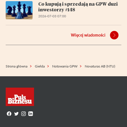
Co kupują i sprzedają na GPW duzi
inwestorzy #148
2026-07-03 07:00
Więcej wiadomości
Strona główna
Giełda
Notowania GPW
Novaturas AB (NTU)