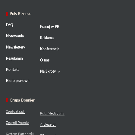
Puls Biznesu
FAQ
Pracuj w PB
Notowania
Reklama
Newslettery
Konferencje
Regulamin
O nas
Kontakt
Na Skróty
Biuro prasowe
Grupa Bonnier
Spotdata.pl
Puls Medycyny
Zgarnij Premię
Arslege.pl
System Partnerski