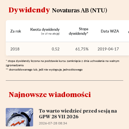
Dywidendy
Novaturas AB (NTU)
Stopa
Kwota dywidendy
Za rok
Data WZA
dywidendy*
(w zł na akcję)
2018
0,52
61,75%
2019-04-17
* stopa dywidendy liczona na podstawie kursu zamknięcia z dnia uchwalenia na walnym
zgromadzeniu
** skonsolidowanego lub, jeśli nie występuje, jednostkowego
Najnowsze wiadomości
To warto wiedzieć przed sesją na
GPW 28 VII 2026
2026-07-28 08:34