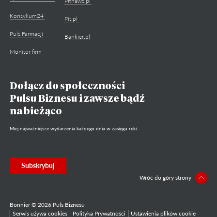
PRnews.pl
Konsylium24
Pit.pl
Puls Farmacji
Bankier.pl
Monitor firm
Dołącz do społeczności
Pulsu Biznesu i zawsze bądź
na bieżąco
Miej najważniejsze wydarzenia każdego dnia w zasięgu ręki.
Subskrybuj
Wróć do góry strony
Bonnier © 2026 Puls Biznesu
Serwis używa cookies
Polityka Prywatności
Ustawienia plików cookie