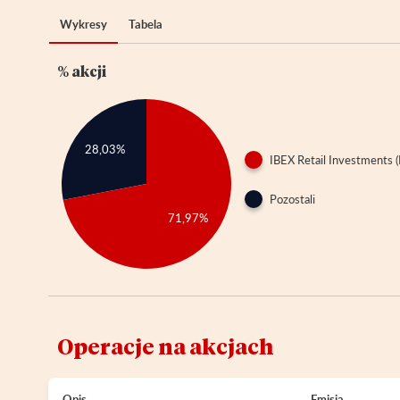
Wykresy
Tabela
% akcji
28,03%
IBEX Retail Investments (
Pozostali
71,97%
Operacje na akcjach
Opis
Emisja