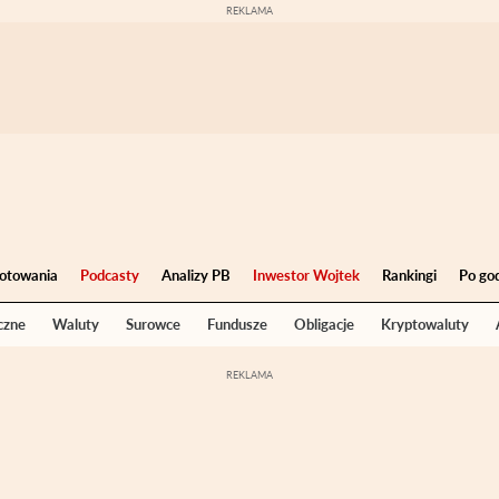
otowania
Podcasty
Analizy PB
Inwestor Wojtek
Rankingi
Po go
czne
Waluty
Surowce
Fundusze
Obligacje
Kryptowaluty