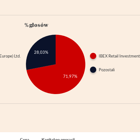
% głosów
28,03%
Europe) Ltd.
IBEX Retail Investments
Pozostali
71,97%
Cena
Kapitał po operacji