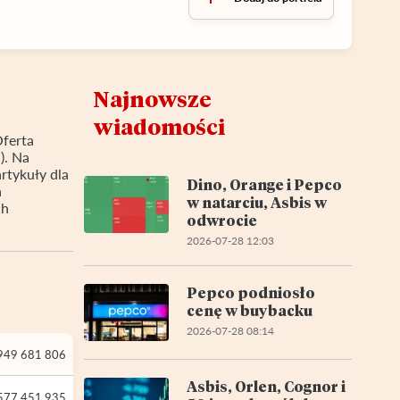
Najnowsze
wiadomości
ferta
). Na
rtykuły dla
Dino, Orange i Pepco
a
w natarciu, Asbis w
ch
odwrocie
2026-07-28 12:03
Pepco podniosło
cenę w buybacku
2026-07-28 08:14
949 681 806
Asbis, Orlen, Cognor i
577 451 935