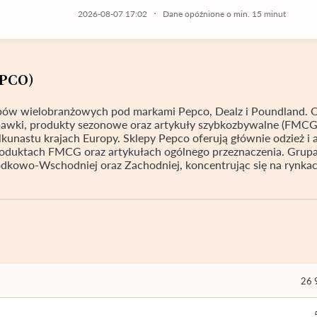
2026-08-07 17:02
Dane opóźnione o min. 15 minut
(PCO)
pów wielobranżowych pod markami Pepco, Dealz i Poundland. O
bawki, produkty sezonowe oraz artykuły szybkozbywalne (FMCG
kunastu krajach Europy. Sklepy Pepco oferują głównie odzież i a
produktach FMCG oraz artykułach ogólnego przeznaczenia. Grup
odkowo-Wschodniej oraz Zachodniej, koncentrując się na rynka
26 