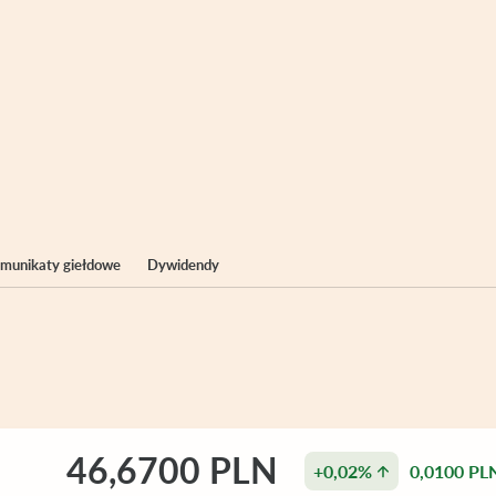
komunikaty giełdowe
Dywidendy
46,6700 PLN
+0,02%
0,0100 PL