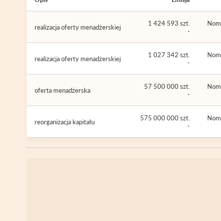
1 424 593 szt.
Nomi
realizacja oferty menadżerskiej
-
1 027 342 szt.
Nomi
realizacja oferty menadżerskiej
-
57 500 000 szt.
Nomi
oferta menadżerska
-
575 000 000 szt.
Nomi
reorganizacja kapitału
-