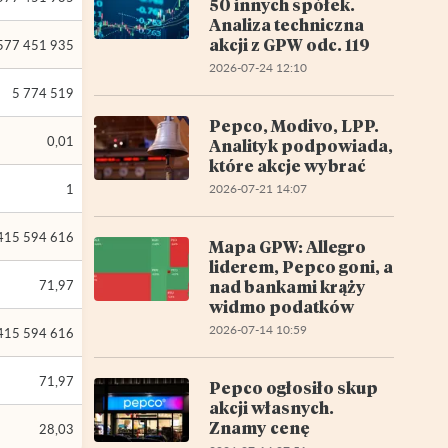
50 innych spółek.
Analiza techniczna
akcji z GPW odc. 119
577 451 935
2026-07-24 12:10
5 774 519
Pepco, Modivo, LPP.
0,01
Analityk podpowiada,
które akcje wybrać
1
2026-07-21 14:07
415 594 616
Mapa GPW: Allegro
liderem, Pepco goni, a
nad bankami krąży
71,97
widmo podatków
2026-07-14 10:59
415 594 616
71,97
Pepco ogłosiło skup
akcji własnych.
Znamy cenę
28,03