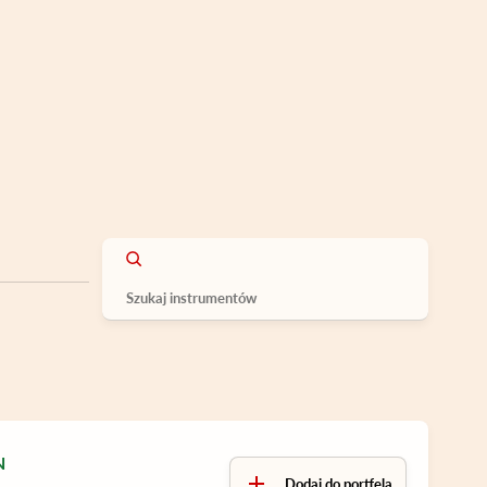
N
Dodaj do portfela