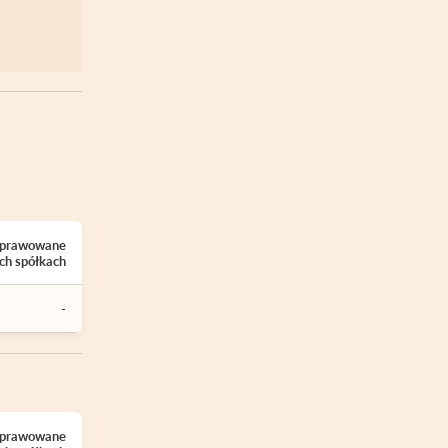
 sprawowane
ch spółkach
-
 sprawowane