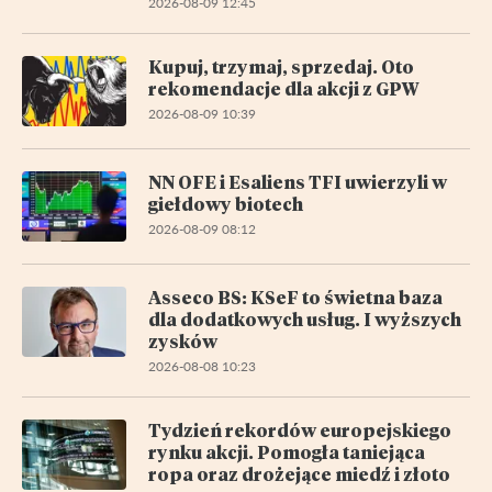
2026-08-09 12:45
Kupuj, trzymaj, sprzedaj. Oto
rekomendacje dla akcji z GPW
2026-08-09 10:39
NN OFE i Esaliens TFI uwierzyli w
giełdowy biotech
2026-08-09 08:12
Asseco BS: KSeF to świetna baza
dla dodatkowych usług. I wyższych
zysków
2026-08-08 10:23
Tydzień rekordów europejskiego
rynku akcji. Pomogła taniejąca
ropa oraz drożejące miedź i złoto