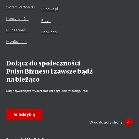
System Partnerski
PRnews.pl
Konsylium24
Pit.pl
Puls Farmacji
Bankier.pl
Monitor firm
Dołącz do społeczności
Pulsu Biznesu i zawsze bądź
na bieżąco
Miej najważniejsze wydarzenia każdego dnia w zasięgu ręki.
Subskrybuj
Wróć do góry strony