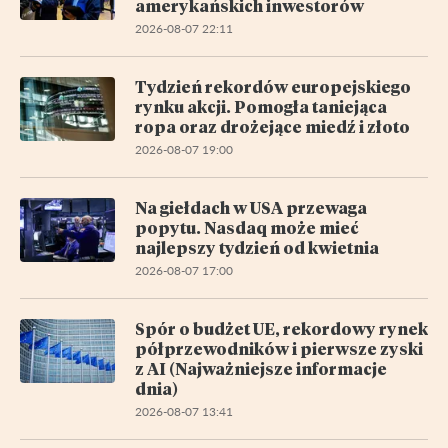
amerykańskich inwestorów
2026-08-07 22:11
Tydzień rekordów europejskiego
rynku akcji. Pomogła taniejąca
ropa oraz drożejące miedź i złoto
2026-08-07 19:00
Na giełdach w USA przewaga
popytu. Nasdaq może mieć
najlepszy tydzień od kwietnia
2026-08-07 17:00
Spór o budżet UE, rekordowy rynek
półprzewodników i pierwsze zyski
z AI (Najważniejsze informacje
dnia)
2026-08-07 13:41