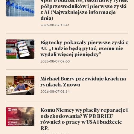
Spór o budżet UE, rekordowy rynek
półprzewodników i pierwsze zyski
z AI (Najważniejsze informacje
dnia)
2026-08-07 13:41
Big techy pokazały pierwsze zyski z
AI. „Ludzie będą pytać, czemu nie
wydali więcej pieniędzy"
2026-08-07 09:00
Michael Burry przewiduje krach na
rynkach. Znowu
2026-08-07 08:34
Komu Niemcy wypłaciły reparacje i
odszkodowania? W PB BRIEF
również o pracy w USA i budżecie
RP.