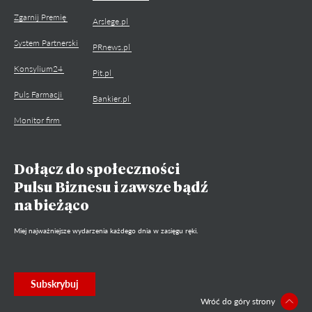
Zgarnij Premię
Arslege.pl
System Partnerski
PRnews.pl
Konsylium24
Pit.pl
Puls Farmacji
Bankier.pl
Monitor firm
Dołącz do społeczności
Pulsu Biznesu i zawsze bądź
na bieżąco
Miej najważniejsze wydarzenia każdego dnia w zasięgu ręki.
Subskrybuj
Wróć do góry strony