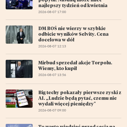
najlepszy tydzień od kwietnia
2026-08-07 17:00
DM BOŚ nie wierzy w szybkie
odbicie wyników Selvity. Cena
docelowa w dół
2026-08-07 12:13
Mirbud sprzedał akcje Torpolu.
Wiemy, kto kupił
2026-08-07 13:56
Big techy pokazały pierwsze zyski z
AI. „Ludzie będą pytać, czemu nie
wydali więcej pieniędzy"
2026-08-07 09:00
To warto wiedzieć przed sesją na