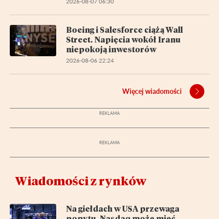
2026-08-07 06:30
Boeing i Salesforce ciążą Wall
Street. Napięcia wokół Iranu
niepokoją inwestorów
2026-08-06 22:24
Więcej wiadomości
Wiadomości z rynków
Na giełdach w USA przewaga
popytu. Nasdaq może mieć