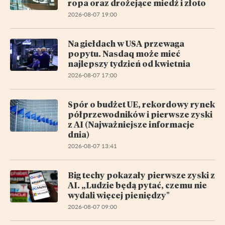
ropa oraz drożejące miedź i złoto
2026-08-07 19:00
Na giełdach w USA przewaga
popytu. Nasdaq może mieć
najlepszy tydzień od kwietnia
2026-08-07 17:00
Spór o budżet UE, rekordowy rynek
półprzewodników i pierwsze zyski
z AI (Najważniejsze informacje
dnia)
2026-08-07 13:41
Big techy pokazały pierwsze zyski z
AI. „Ludzie będą pytać, czemu nie
wydali więcej pieniędzy"
2026-08-07 09:00