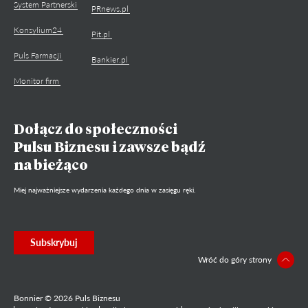
System Partnerski
PRnews.pl
Konsylium24
Pit.pl
Puls Farmacji
Bankier.pl
Monitor firm
Dołącz do społeczności
Pulsu Biznesu i zawsze bądź
na bieżąco
Miej najważniejsze wydarzenia każdego dnia w zasięgu ręki.
Subskrybuj
Wróć do góry strony
Bonnier © 2026 Puls Biznesu