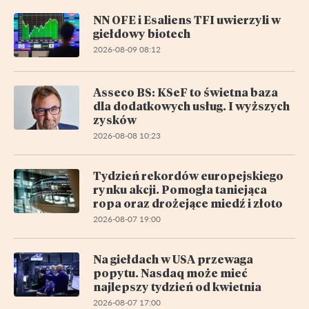
NN OFE i Esaliens TFI uwierzyli w
giełdowy biotech
2026-08-09 08:12
Asseco BS: KSeF to świetna baza
dla dodatkowych usług. I wyższych
zysków
2026-08-08 10:23
Tydzień rekordów europejskiego
rynku akcji. Pomogła taniejąca
ropa oraz drożejące miedź i złoto
2026-08-07 19:00
Na giełdach w USA przewaga
popytu. Nasdaq może mieć
najlepszy tydzień od kwietnia
2026-08-07 17:00