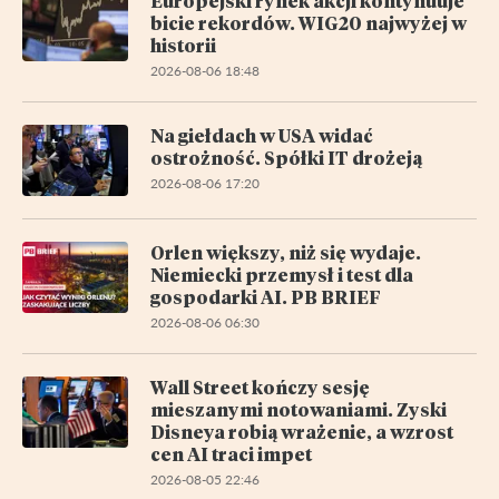
Europejski rynek akcji kontynuuje
bicie rekordów. WIG20 najwyżej w
historii
2026-08-06 18:48
Na giełdach w USA widać
ostrożność. Spółki IT drożeją
2026-08-06 17:20
Orlen większy, niż się wydaje.
Niemiecki przemysł i test dla
gospodarki AI. PB BRIEF
2026-08-06 06:30
Wall Street kończy sesję
mieszanymi notowaniami. Zyski
Disneya robią wrażenie, a wzrost
cen AI traci impet
2026-08-05 22:46