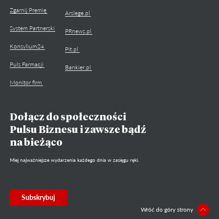
Zgarnij Premię
Arslege.pl
System Partnerski
PRnews.pl
Konsylium24
Pit.pl
Puls Farmacji
Bankier.pl
Monitor firm
Dołącz do społeczności
Pulsu Biznesu i zawsze bądź
na bieżąco
Miej najważniejsze wydarzenia każdego dnia w zasięgu ręki.
Subskrybuj
Wróć do góry strony