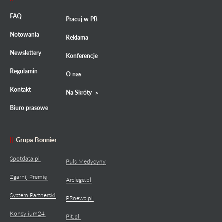
FAQ
Pracuj w PB
Notowania
Reklama
Newslettery
Konferencje
Regulamin
O nas
Kontakt
Na Skróty
Biuro prasowe
Grupa Bonnier
Spotdata.pl
Puls Medycyny
Zgarnij Premię
Arslege.pl
System Partnerski
PRnews.pl
Konsylium24
Pit.pl