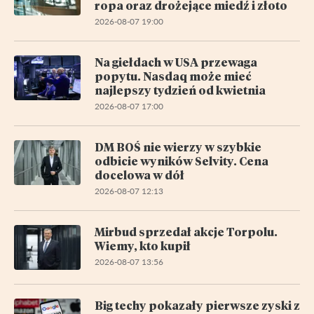
ropa oraz drożejące miedź i złoto
2026-08-07 19:00
Na giełdach w USA przewaga
popytu. Nasdaq może mieć
najlepszy tydzień od kwietnia
2026-08-07 17:00
DM BOŚ nie wierzy w szybkie
odbicie wyników Selvity. Cena
docelowa w dół
2026-08-07 12:13
Mirbud sprzedał akcje Torpolu.
Wiemy, kto kupił
2026-08-07 13:56
Big techy pokazały pierwsze zyski z