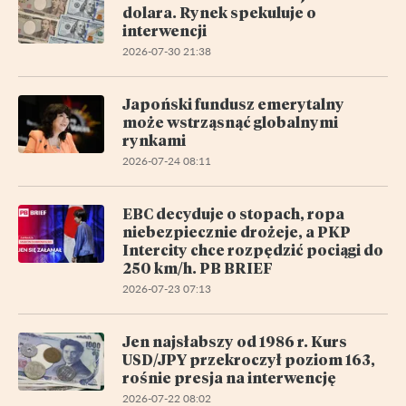
dolara. Rynek spekuluje o
interwencji
2026-07-30 21:38
Japoński fundusz emerytalny
może wstrząsnąć globalnymi
rynkami
2026-07-24 08:11
EBC decyduje o stopach, ropa
niebezpiecznie drożeje, a PKP
Intercity chce rozpędzić pociągi do
250 km/h. PB BRIEF
2026-07-23 07:13
Jen najsłabszy od 1986 r. Kurs
USD/JPY przekroczył poziom 163,
rośnie presja na interwencję
2026-07-22 08:02