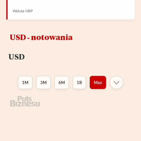
Waluta NBP
USD ‑ notowania
USD
1M
3M
6M
1R
Max