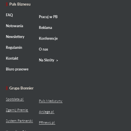
Puls Biznesu
FAQ
Pracuj w PB
Notowania
Reklama
Newslettery
Konferencje
Regulamin
O nas
Kontakt
Na Skróty
Biuro prasowe
Grupa Bonnier
Spotdata.pl
Puls Medycyny
Zgarnij Premię
Arslege.pl
System Partnerski
PRnews.pl