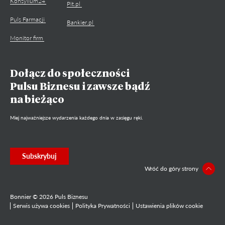
Konsylium24
Pit.pl
Puls Farmacji
Bankier.pl
Monitor firm
Dołącz do społeczności
Pulsu Biznesu i zawsze bądź
na bieżąco
Miej najważniejsze wydarzenia każdego dnia w zasięgu ręki.
Subskrybuj
Wróć do góry strony
Bonnier © 2026 Puls Biznesu
Serwis używa cookies
Polityka Prywatności
Ustawienia plików cookie